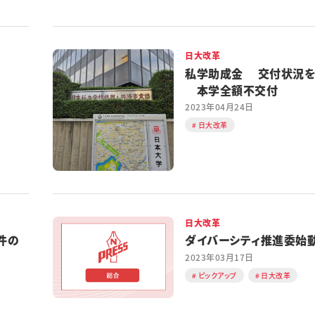
日大改革
私学助成金 交付状況を
本学全額不交付
2023年04月24日
日大改革
日大改革
件の
ダイバーシティ推進委始
2023年03月17日
ピックアップ
日大改革