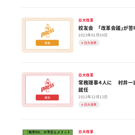
日大改革
校友会 「改革会議」が答
2023年01月30日
日大改革
日大改革
常務理事４人に 村井一
就任
2022年12月12日
日大改革
日大改革