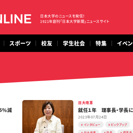
日本大学のニュースを発信！
1921年創刊「日本大学新聞」ニュースサイト
スポーツ
校友
学生社会
特集
イベ
日大改革
5％減
就任１年 理事長・学長に
2023年07月24日
インタビュー
ピックアップ
日大改革
学長
理事長