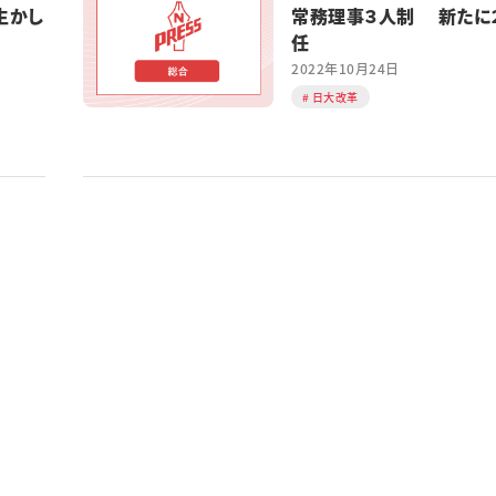
生かし
常務理事３人制 新たに
任
2022年10月24日
日大改革