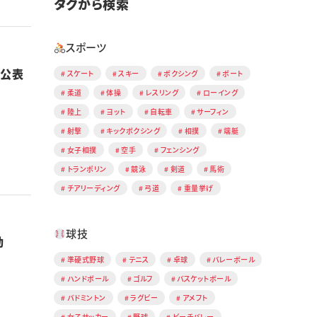
タグから検索
スポーツ
公表
スケート
スキー
ボクシング
ボート
柔道
体操
レスリング
ローイング
陸上
ヨット
自転車
サーフィン
射撃
キックボクシング
相撲
端艇
女子相撲
空手
フェンシング
トランポリン
競泳
剣道
馬術
チアリーディング
弓道
重量挙げ
球技
動
準硬式野球
テニス
卓球
バレーボール
ハンドボール
ゴルフ
バスケットボール
バドミントン
ラグビー
アメフト
女子サッカー
野球
ビーチバレー