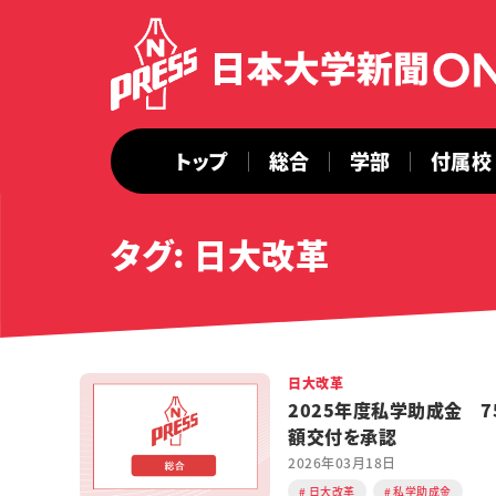
トップ
総合
学部
付属校
タグ: 日大改革
日大改革
2025年度私学助成金 7
額交付を承認
2026年03月18日
日大改革
私学助成金