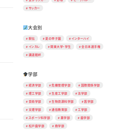
サッカー
大会別
駅伝
夏の甲子園
インターハイ
インカレ
関東大学・学生
全日本選手権
講道館杯
学部
経済学部
危機管理学部
国際関係学部
理工学部
生産工学部
法学部
芸術学部
生物資源科学部
医学部
文理学部
通信教育部
工学部
スポーツ科学部
薬学部
歯学部
松戸歯学部
商学部