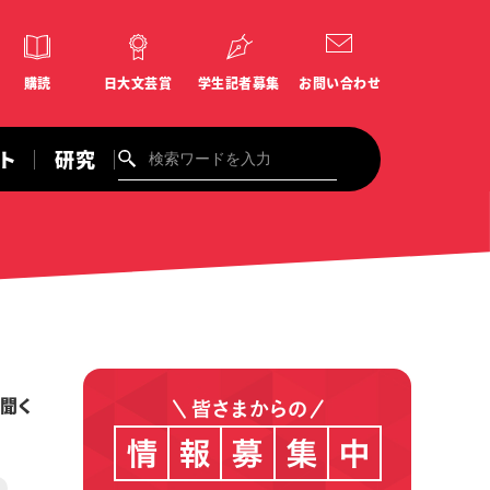
購読
日大文芸賞
学生記者募集
お問い合わせ
ント
研究
聞く