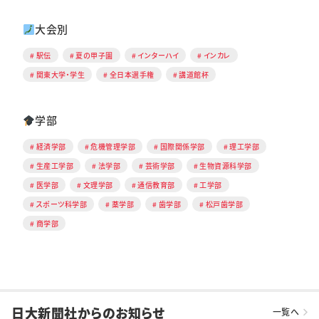
大会別
駅伝
夏の甲子園
インターハイ
インカレ
関東大学・学生
全日本選手権
講道館杯
学部
経済学部
危機管理学部
国際関係学部
理工学部
生産工学部
法学部
芸術学部
生物資源科学部
医学部
文理学部
通信教育部
工学部
スポーツ科学部
薬学部
歯学部
松戸歯学部
商学部
日大新聞社からのお知らせ
一覧へ