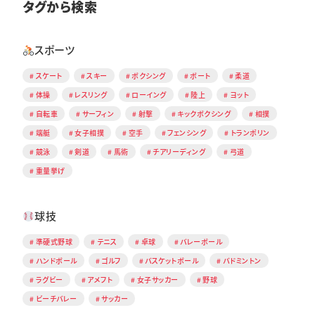
タグから検索
スポーツ
スケート
スキー
ボクシング
ボート
柔道
体操
レスリング
ローイング
陸上
ヨット
自転車
サーフィン
射撃
キックボクシング
相撲
端艇
女子相撲
空手
フェンシング
トランポリン
競泳
剣道
馬術
チアリーディング
弓道
重量挙げ
球技
準硬式野球
テニス
卓球
バレーボール
ハンドボール
ゴルフ
バスケットボール
バドミントン
ラグビー
アメフト
女子サッカー
野球
ビーチバレー
サッカー