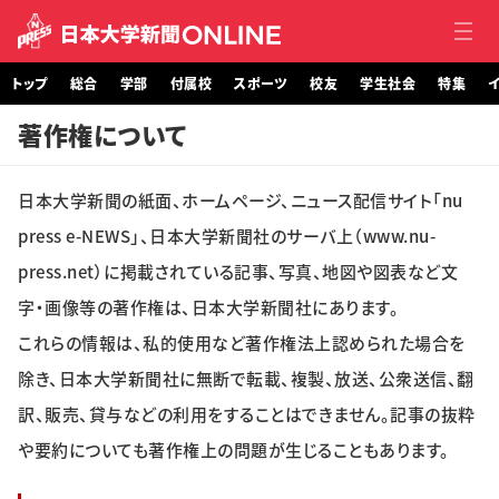
トップ
総合
学部
付属校
スポーツ
校友
学生社会
特集
イ
著作権について
トップ
総合
日本大学新聞の紙面、ホームページ、ニュース配信サイト「nu
press e-NEWS」、日本大学新聞社のサーバ上（www.nu-
学部・大学院
press.net）に掲載されている記事、写真、地図や図表など文
字・画像等の著作権は、日本大学新聞社にあります。
付属校
これらの情報は、私的使用など著作権法上認められた場合を
スポーツ
除き、日本大学新聞社に無断で転載、複製、放送、公衆送信、翻
訳、販売、貸与などの利用をすることはできません。記事の抜粋
校友
や要約についても著作権上の問題が生じることもあります。
学生社会