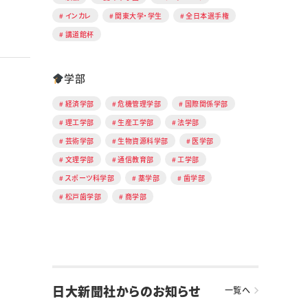
インカレ
関東大学・学生
全日本選手権
講道館杯
学部
経済学部
危機管理学部
国際関係学部
理工学部
生産工学部
法学部
芸術学部
生物資源科学部
医学部
文理学部
通信教育部
工学部
スポーツ科学部
薬学部
歯学部
松戸歯学部
商学部
日大新聞社からのお知らせ
一覧へ