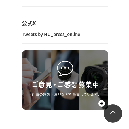
公式X
Tweets by NU_press_online