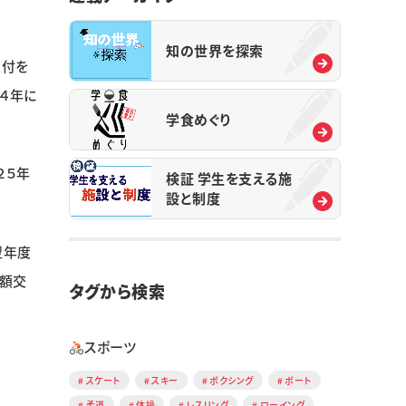
知の世界を探索
交付を
４年に
学食めぐり
２５年
検証 学生を支える施
設と制度
翌年度
全額交
タグから検索
スポーツ
スケート
スキー
ボクシング
ボート
柔道
体操
レスリング
ローイング