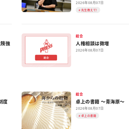
2026年08月07日
先生教えて！
総合
危険強
人権相談は微増
2026年08月07日
総合
制度
卓上の書籍 ～青海原～
2026年08月07日
卓上の書籍