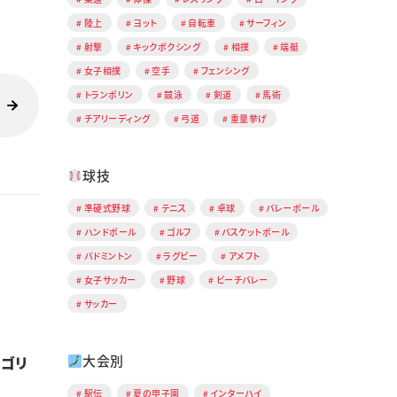
陸上
ヨット
自転車
サーフィン
射撃
キックボクシング
相撲
端艇
女子相撲
空手
フェンシング
トランポリン
競泳
剣道
馬術
チアリーディング
弓道
重量挙げ
球技
準硬式野球
テニス
卓球
バレーボール
ハンドボール
ゴルフ
バスケットボール
バドミントン
ラグビー
アメフト
女子サッカー
野球
ビーチバレー
サッカー
大会別
ルゴリ
駅伝
夏の甲子園
インターハイ