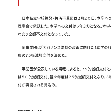
日本私立学校振興・共済事業団は２月２０日、本学への
理事会で承認した。本学への交付は５年ぶりとなる。本
わたり全額不交付となっていた。
同事業団は「ガバナンス体制の改善に向けた（本学の）取
度の７５％減額交付を決めた。
事業団が公表している規程によると、７５％減額交付と
は５０％減額交付、翌々年度は２５％減額交付となり、
付が再開される見込み。