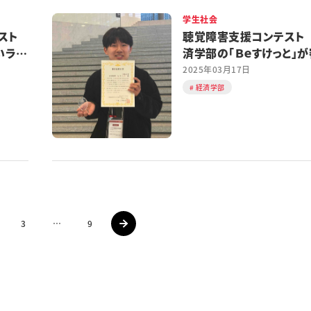
学生社会
スト
聴覚障害支援コンテスト
いラテ
済学部の「Ｂｅすけっと」
員特別賞
2025年03月17日
経済学部
3
…
9