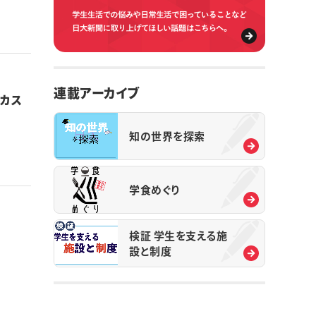
連載アーカイブ
 カス
知の世界を探索
学食めぐり
検証 学生を支える施
設と制度