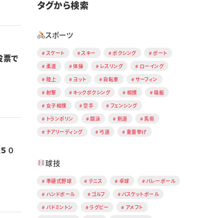
タグから検索
スポーツ
スケート
スキー
ボクシング
ボート
投票で
柔道
体操
レスリング
ローイング
陸上
ヨット
自転車
サーフィン
射撃
キックボクシング
相撲
端艇
女子相撲
空手
フェンシング
トランポリン
競泳
剣道
馬術
チアリーディング
弓道
重量挙げ
５０
球技
準硬式野球
テニス
卓球
バレーボール
ハンドボール
ゴルフ
バスケットボール
バドミントン
ラグビー
アメフト