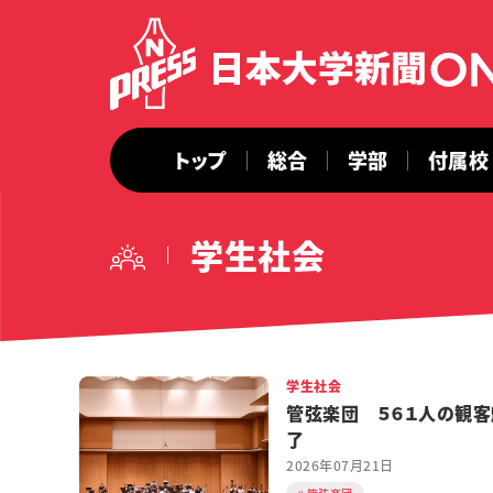
トップ
総合
学部
付属校
学生社会
学生社会
管弦楽団 ５６１人の観客
了
2026年07月21日