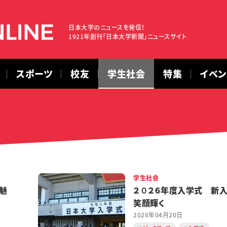
日本大学のニュースを発信！
1921年創刊「日本大学新聞」ニュースサイト
スポーツ
校友
学生社会
特集
イベ
学生社会
魅
２０２６年度入学式 新
笑顔輝く
2026年04月20日