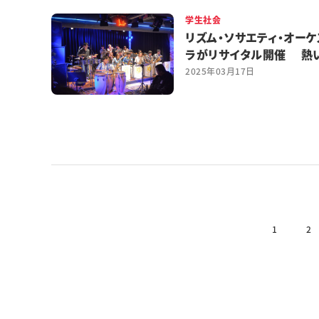
学生社会
リズム・ソサエティ・オーケ
ラがリサイタル開催 熱
ンのリズム届ける
2025年03月17日
1
2