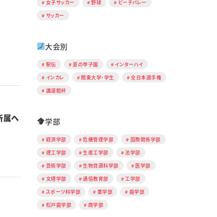
女子サッカー
野球
ビーチバレー
サッカー
大会別
駅伝
夏の甲子園
インターハイ
インカレ
関東大学・学生
全日本選手権
講道館杯
所属へ
学部
経済学部
危機管理学部
国際関係学部
理工学部
生産工学部
法学部
芸術学部
生物資源科学部
医学部
文理学部
通信教育部
工学部
スポーツ科学部
薬学部
歯学部
松戸歯学部
商学部