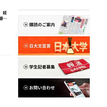
 経
が審査