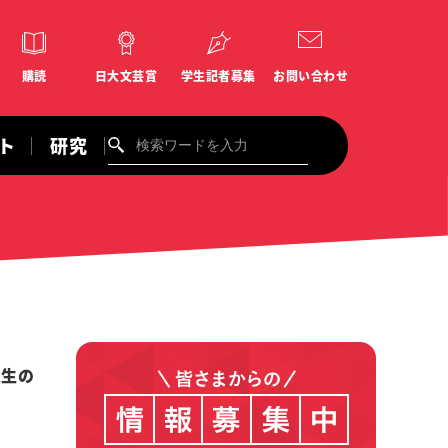
購読
日大文芸賞
学生記者募集
お問い合わせ
ント
研究
入生の