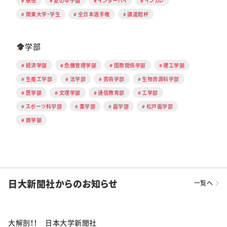
駅伝
夏の甲子園
インターハイ
インカレ
関東大学・学生
全日本選手権
講道館杯
学部
経済学部
危機管理学部
国際関係学部
理工学部
生産工学部
法学部
芸術学部
生物資源科学部
医学部
文理学部
通信教育部
工学部
スポーツ科学部
薬学部
歯学部
松戸歯学部
商学部
日大新聞社からのお知らせ
一覧へ
大解剖！！ 日本大学新聞社