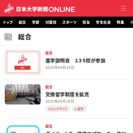
トップ
総合
学部
付属校
スポーツ
校友
学生社会
特集
イ
総合
トップ
総合
総合
進学説明会 １３５校が参加
学部・大学院
2025年06月24日
付属校
総合
交換留学制度を拡充
スポーツ
2025年05月26日
ピックアップ
留学
校友
学生社会
総合