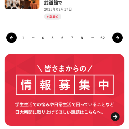
武道館で
2025年03月17日
卒業式
1
…
4
5
6
7
8
…
62