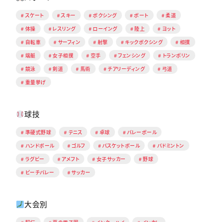
スケート
スキー
ボクシング
ボート
柔道
体操
レスリング
ローイング
陸上
ヨット
自転車
サーフィン
射撃
キックボクシング
相撲
端艇
女子相撲
空手
フェンシング
トランポリン
競泳
剣道
馬術
チアリーディング
弓道
重量挙げ
球技
準硬式野球
テニス
卓球
バレーボール
ハンドボール
ゴルフ
バスケットボール
バドミントン
ラグビー
アメフト
女子サッカー
野球
ビーチバレー
サッカー
大会別