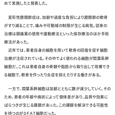
めて実施したと発表した。
特集・企画
変形性膝関節症は、加齢や過度な負担により膝関節の軟骨
イベント
がすり減ることで、痛みや可動域の制限が生じる病気。従来の
治療は鎮痛薬の使用や運動療法といった保存療法のほか手術
購読
日大文芸賞
療法があった。
近年では、患者自身の細胞を用いて軟骨の回復を促す細胞
学生記者募集
お問い合わせ
治療が注目されている。その中でよく使われる細胞が間葉系幹
細胞だ。これは患者自身の骨髄や脂肪から取り出して培養でき
る細胞で、軟骨を作ったり炎症を抑えたりする働きがある。
一方で、間葉系幹細胞は加齢とともに数が減少していく。その
ため、患者の年齢や病状によって個体差があり、品質や効果に
ばらつきが生じる課題があった。この課題を解決できる可能性
を持つのがＤＦＡＴ細胞だった。