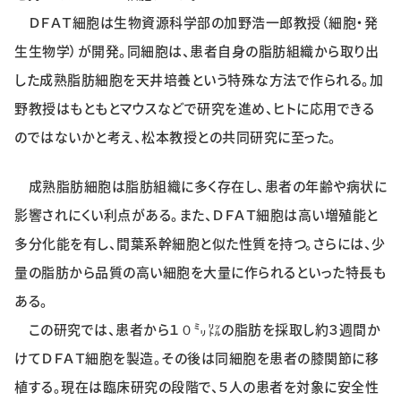
ＤＦＡＴ細胞は生物資源科学部の加野浩一郎教授（細胞・発
生生物学）が開発。同細胞は、患者自身の脂肪組織から取り出
した成熟脂肪細胞を天井培養という特殊な方法で作られる。加
野教授はもともとマウスなどで研究を進め、ヒトに応用できる
のではないかと考え、松本教授との共同研究に至った。
成熟脂肪細胞は脂肪組織に多く存在し、患者の年齢や病状に
影響されにくい利点がある。また、ＤＦＡＴ細胞は高い増殖能と
多分化能を有し、間葉系幹細胞と似た性質を持つ。さらには、少
量の脂肪から品質の高い細胞を大量に作られるといった特長も
ある。
この研究では、患者から１０㍉㍑の脂肪を採取し約３週間か
けてＤＦＡＴ細胞を製造。その後は同細胞を患者の膝関節に移
植する。現在は臨床研究の段階で、５人の患者を対象に安全性