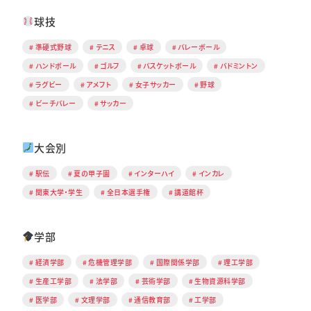
球技
準硬式野球
テニス
卓球
バレーボール
ハンドボール
ゴルフ
バスケットボール
バドミントン
ラグビー
アメフト
女子サッカー
野球
ビーチバレー
サッカー
大会別
駅伝
夏の甲子園
インターハイ
インカレ
関東大学・学生
全日本選手権
講道館杯
学部
経済学部
危機管理学部
国際関係学部
理工学部
生産工学部
法学部
芸術学部
生物資源科学部
医学部
文理学部
通信教育部
工学部