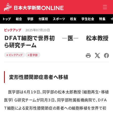
トップ
総合
学部
付属校
スポーツ
校友
学生社会
特集
イ
ピックアップ
2025年07月23日
トップ
ＤＦＡＴ細胞で世界初 ―医― 松本教授
ら研究チーム
総合
ピックアップ
医学部
学部・大学院
付属校
変形性膝関節症患者へ移植
スポーツ
医学部は６月１９日、同学部の松本太郎教授（細胞再生・移植
校友
医学）ら研究チームが同月３日、同学部附属板橋病院で、ＤＦＡ
学生社会
Ｔ細胞による変形性膝関節症の患者への細胞移植を世界で初