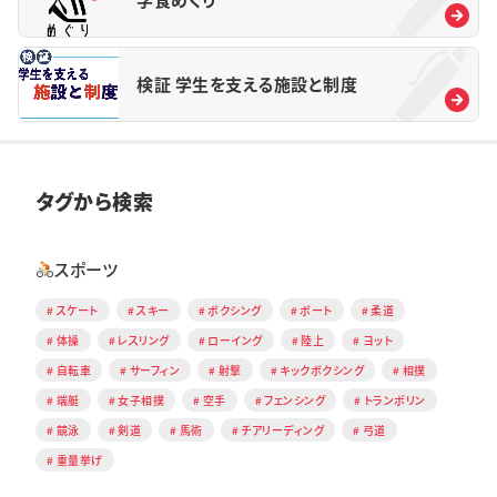
検証 学生を支える施設と制度
タグから検索
スポーツ
スケート
スキー
ボクシング
ボート
柔道
体操
レスリング
ローイング
陸上
ヨット
自転車
サーフィン
射撃
キックボクシング
相撲
端艇
女子相撲
空手
フェンシング
トランポリン
競泳
剣道
馬術
チアリーディング
弓道
重量挙げ