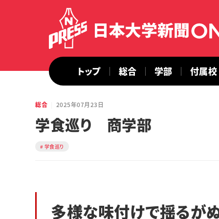
トップ
総合
学部
付属校
総合
2025年07月23日
学食巡り 商学部
学食巡り
多様な味付けで揺るが