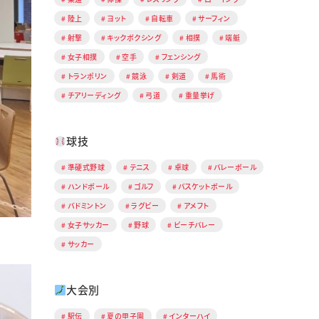
陸上
ヨット
自転車
サーフィン
射撃
キックボクシング
相撲
端艇
女子相撲
空手
フェンシング
トランポリン
競泳
剣道
馬術
チアリーディング
弓道
重量挙げ
球技
準硬式野球
テニス
卓球
バレーボール
ハンドボール
ゴルフ
バスケットボール
バドミントン
ラグビー
アメフト
女子サッカー
野球
ビーチバレー
サッカー
大会別
駅伝
夏の甲子園
インターハイ