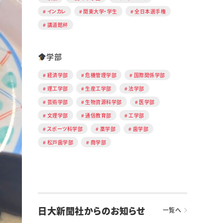
インカレ
関東大学・学生
全日本選手権
講道館杯
学部
経済学部
危機管理学部
国際関係学部
理工学部
生産工学部
法学部
芸術学部
生物資源科学部
医学部
文理学部
通信教育部
工学部
スポーツ科学部
薬学部
歯学部
松戸歯学部
商学部
日大新聞社からのお知らせ
一覧へ