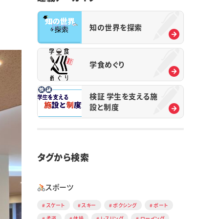
知の世界を探索
学食めぐり
検証 学生を支える施
設と制度
タグから検索
スポーツ
スケート
スキー
ボクシング
ボート
柔道
体操
レスリング
ローイング