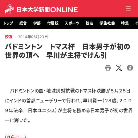
トップ
総合
学部
付属校
スポーツ
校友
学生社会
特集
イ
校友
2014年06月23日
トップ
バドミントン トマス杯 日本男子が初の
世界の頂へ 早川が主将でけん引
総合
学部・大学院
付属校
バドミントンの国・地域別対抗戦のトマス杯決勝が５月２５日
スポーツ
にインドの首都ニューデリーで行われ、早川賢一（２８歳、２００
９年法卒＝日本ユニシス）が主将を務める日本男子が初の世界
校友
一に輝いた。
学生社会
(さらに…)