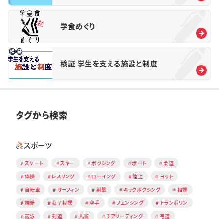
学食めぐり
検証 学生を支える施設と制度
タグから検索
スポーツ
スケート
スキー
ボクシング
ボート
柔道
体操
レスリング
ローイング
陸上
ヨット
自転車
サーフィン
射撃
キックボクシング
相撲
端艇
女子相撲
空手
フェンシング
トランポリン
競泳
剣道
馬術
チアリーディング
弓道