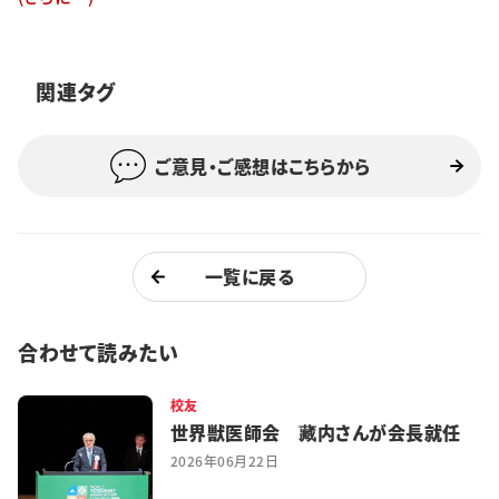
特集・企画
イベント
関連タグ
ご意見・ご感想はこちらから
購読
日大文芸賞
学生記者募集
お問い合わせ
一覧に戻る
合わせて読みたい
校友
世界獣医師会 藏内さんが会長就任
2026年06月22日