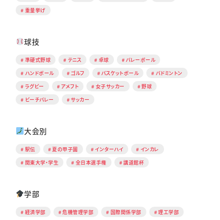
重量挙げ
球技
準硬式野球
テニス
卓球
バレーボール
ハンドボール
ゴルフ
バスケットボール
バドミントン
ラグビー
アメフト
女子サッカー
野球
ビーチバレー
サッカー
大会別
駅伝
夏の甲子園
インターハイ
インカレ
関東大学・学生
全日本選手権
講道館杯
学部
経済学部
危機管理学部
国際関係学部
理工学部