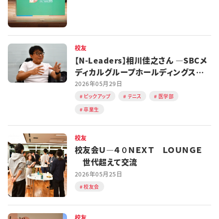
校友
【N-Leaders】相川佳之さん ―SBCメ
ディカルグループホールディングス
CEO
2026年05月29日
ピックアップ
テニス
医学部
卒業生
校友
校友会Ｕ―４０ＮＥＸＴ ＬＯＵＮＧＥ
世代超えて交流
2026年05月25日
校友会
校友