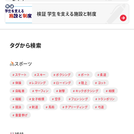
検証 学生を支える施設と制度
タグから検索
スポーツ
スケート
スキー
ボクシング
ボート
柔道
体操
レスリング
ローイング
陸上
ヨット
自転車
サーフィン
射撃
キックボクシング
相撲
端艇
女子相撲
空手
フェンシング
トランポリン
競泳
剣道
馬術
チアリーディング
弓道
重量挙げ