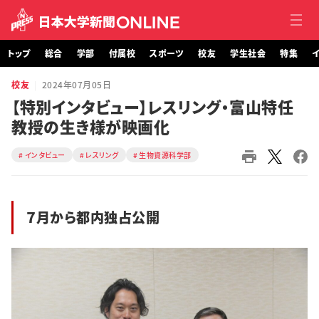
トップ
総合
学部
付属校
スポーツ
校友
学生社会
特集
イ
校友
2024年07月05日
トップ
【特別インタビュー】レスリング・富山特任
教授の生き様が映画化
総合
インタビュー
レスリング
生物資源科学部
学部・大学院
付属校
７月から都内独占公開
スポーツ
校友
学生社会