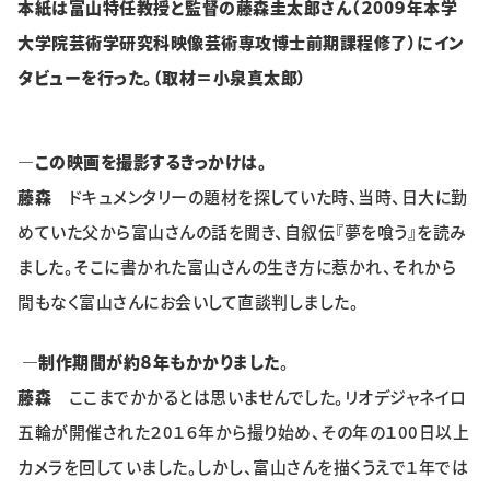
本紙は富山特任教授と監督の藤森圭太郎さん（２00９年本学
大学院芸術学研究科映像芸術専攻博士前期課程修了）にイン
タビューを行った。
（取材＝小泉真太郎）
―この映画を撮影するきっかけは。
藤森
ドキュメンタリーの題材を探していた時、当時、日大に勤
めていた父から富山さんの話を聞き、自叙伝『夢を喰う』を読み
ました。そこに書かれた富山さんの生き方に惹かれ、それから
間もなく富山さんにお会いして直談判しました。
―制作期間が約８年もかかりました
。
藤森
ここまでかかるとは思いませんでした。リオデジャネイロ
五輪が開催された２0１６年から撮り始め、その年の１00日以上
カメラを回していました。しかし、富山さんを描くうえで１年では