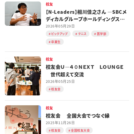
校友
【N-Leaders】相川佳之さん ―SBCメ
ディカルグループホールディングス
CEO
2026年05月29日
ピックアップ
テニス
医学部
卒業生
校友
校友会Ｕ―４０ＮＥＸＴ ＬＯＵＮＧＥ
世代超えて交流
2026年05月25日
校友会
校友
校友会 全国大会でつなぐ縁
2025年11月26日
校友会
全国校友大会