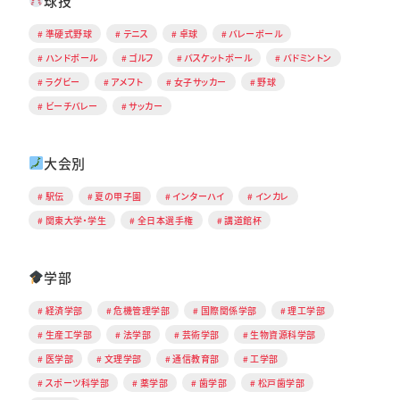
球技
準硬式野球
テニス
卓球
バレーボール
ハンドボール
ゴルフ
バスケットボール
バドミントン
ラグビー
アメフト
女子サッカー
野球
ビーチバレー
サッカー
大会別
駅伝
夏の甲子園
インターハイ
インカレ
関東大学・学生
全日本選手権
講道館杯
学部
経済学部
危機管理学部
国際関係学部
理工学部
生産工学部
法学部
芸術学部
生物資源科学部
医学部
文理学部
通信教育部
工学部
スポーツ科学部
薬学部
歯学部
松戸歯学部