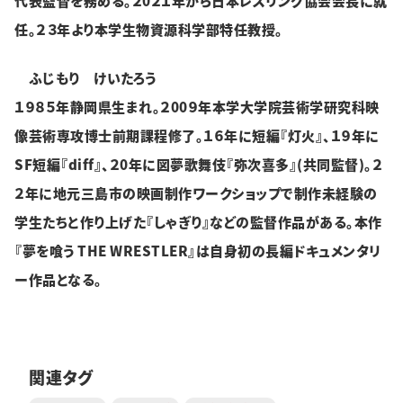
代表監督を務める。２0２１年から日本レスリング協会会長に就
任。２３年より本学生物資源科学部特任教授。
ふじもり けいたろう
１９８５年静岡県生まれ。２00９年本学大学院芸術学研究科映
像芸術専攻博士前期課程修了。１６年に短編『灯火』、１９年に
SF短編『diff』、２0年に図夢歌舞伎『弥次喜多』(共同監督)。２
２年に地元三島市の映画制作ワークショップで制作未経験の
学生たちと作り上げた『しゃぎり』などの監督作品がある。本作
『夢を喰う THE WRESTLER』は自身初の長編ドキュメンタリ
ー作品となる。
関連タグ