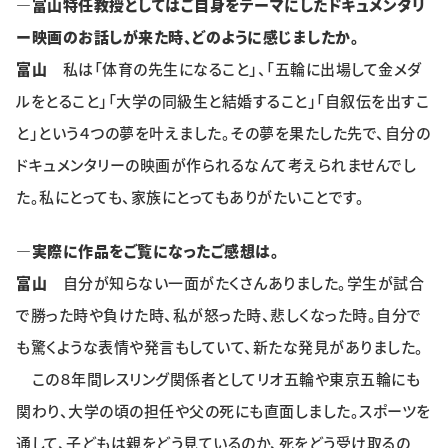
―富山特任教授としてはご自身をテーマにしたドキュメンタリ
ー映画のお話しが来た時、どのように感じましたか。
富山
私は「体育の先生になること」、「五輪に出場して金メダ
ルをとること」「大学の同級生と結婚すること」「自叙伝を出すこ
と」という４つの夢を叶えました。その夢を果たした先で、自分の
ドキュメンタリーの映画が作られるなんて考えられませんでし
た。私にとっても、家族にとってもありがたいことです。
―実際に作品をご覧になったご感想は。
富山
自分が知らない一面がたくさんありました。学生が試合
で勝った時や負けた時、私が怒った時、悲しくなった時。自分で
も驚くような表情や発言もしていて、新たな発見がありました。
この８年間レスリング関係者としてリオ五輪や東京五輪にも
関わり、大学の頃の担任や父の死にも直面しました。スポーツを
通して、子どもは親をどう見ているのか、死をどう受け取るの