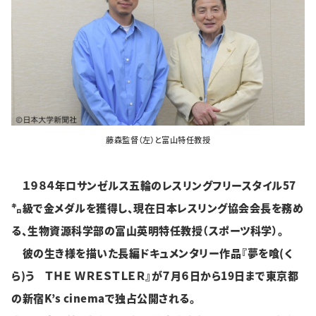
特集・企画
イベント
購読
日大文芸賞
藤森監督（左）と富山特任教授
学生記者募集
お問い合わせ
１９８４年ロサンゼルス五輪のレスリングフリースタイル57
㌔級で金メダルを獲得し、現在日本レスリング協会会長を務め
る、生物資源科学部の富山英明特任教授（スポーツ科学）。
彼の生き様を描いた長編ドキュメンタリー作品『夢を喰(く
ら)う ＴＨＥ ＷＲＥＳＴＬＥＲ』が７月６日から19日まで東京都
の新宿
K’s cinemaで
独占公開される。