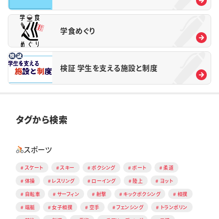
学食めぐり
検証 学生を支える施設と制度
タグから検索
スポーツ
スケート
スキー
ボクシング
ボート
柔道
体操
レスリング
ローイング
陸上
ヨット
自転車
サーフィン
射撃
キックボクシング
相撲
端艇
女子相撲
空手
フェンシング
トランポリン