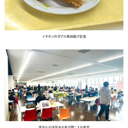
特集・企画
イベント
イチオシのダブル竜田揚げ定食
購読
日大文芸賞
学生記者募集
お問い合わせ
学生らの活気ある声が聞こえる食堂