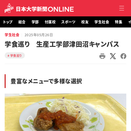
トップ
総合
学部
付属校
スポーツ
校友
学生社会
特集
イ
学生社会
2025年05月26日
トップ
学食巡り 生産工学部津田沼キャンパス
総合
学食巡り
学部・大学院
豊富なメニューで多様な選択
付属校
スポーツ
校友
学生社会