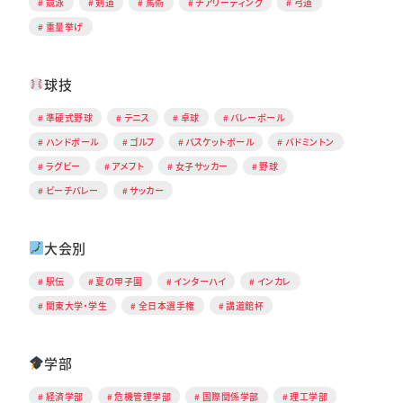
競泳
剣道
馬術
チアリーディング
弓道
重量挙げ
球技
準硬式野球
テニス
卓球
バレーボール
ハンドボール
ゴルフ
バスケットボール
バドミントン
ラグビー
アメフト
女子サッカー
野球
ビーチバレー
サッカー
大会別
駅伝
夏の甲子園
インターハイ
インカレ
関東大学・学生
全日本選手権
講道館杯
学部
経済学部
危機管理学部
国際関係学部
理工学部