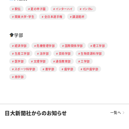
駅伝
夏の甲子園
インターハイ
インカレ
関東大学・学生
全日本選手権
講道館杯
学部
経済学部
危機管理学部
国際関係学部
理工学部
生産工学部
法学部
芸術学部
生物資源科学部
医学部
文理学部
通信教育部
工学部
スポーツ科学部
薬学部
歯学部
松戸歯学部
商学部
日大新聞社からのお知らせ
一覧へ