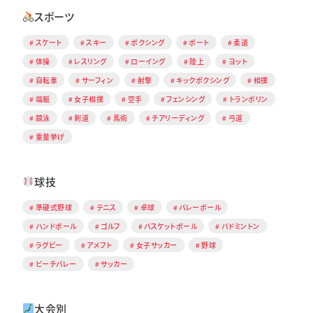
スポーツ
スケート
スキー
ボクシング
ボート
柔道
体操
レスリング
ローイング
陸上
ヨット
自転車
サーフィン
射撃
キックボクシング
相撲
端艇
女子相撲
空手
フェンシング
トランポリン
競泳
剣道
馬術
チアリーディング
弓道
重量挙げ
球技
準硬式野球
テニス
卓球
バレーボール
ハンドボール
ゴルフ
バスケットボール
バドミントン
ラグビー
アメフト
女子サッカー
野球
ビーチバレー
サッカー
大会別