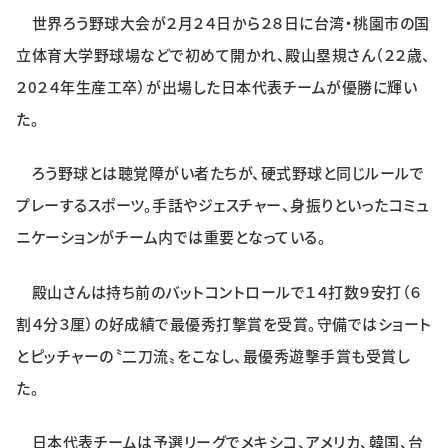
世界ろう野球大会が２月２４日から２８日に台湾・桃園市の国
立体育大学野球場などで初めて開かれ、殿山塁規さん（２２歳、
２0２４年生産工卒）が出場した日本代表チームが優勝に輝い
た。
ろう野球とは聴覚障がい者たちが、硬式野球と同じルールで
プレーするスポーツ。手話やジェスチャー、身振りといったコミュ
ニケーションがチーム内では重要となっている。
殿山さんは持ち前のバットコントロールで１４打数９安打（６
割４分３厘）の好成績で最優秀打撃賞を受賞。守備ではショート
とピッチャーの〝二刀流〟をこなし、最優秀遊撃手賞も受賞し
た。
日本代表チームは予選リーグでメキシコ、アメリカ、韓国、台