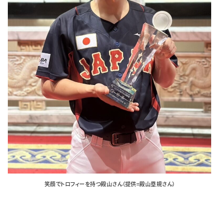
特集・企画
イベント
購読
日大文芸賞
学生記者募集
お問い合わせ
笑顔でトロフィーを持つ殿山さん（提供=殿山塁規さん）