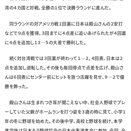
湾の４カ国と対戦。全勝の１位で決勝ラウンドに進んだ。
同ラウンドの対アメリカ戦１回裏に日本は殿山さんの２安打
などで９点を獲得。３回までに４点差に追いあげられたが４回裏
に４点を追加し１３―５の大差で勝利した。
続く対台湾戦では３回裏が終わって１―２。４回表、日本は２
点を追加し逆転した。その後も毎回得点で点差を広げ、殿山さ
んは６回表にセンター前にヒットを放つ活躍を見せ、９―２で優
勝を飾った。
殿山さんは生まれつき耳が聞こえない中、社会人野球でプレ
ーしていた父親がホームランを打つ姿を３歳の時に見て、小学１
年の冬に野球を始めた。その後中学、高校と野球を続け、本学
進学後は日本ろう野球協会の日本代表選考会に参加。今回、全