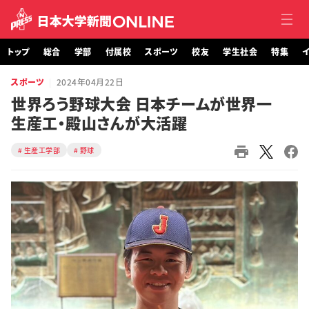
トップ
総合
学部
付属校
スポーツ
校友
学生社会
特集
イ
スポーツ
2024年04月22日
トップ
世界ろう野球大会 日本チームが世界一
生産工・殿山さんが大活躍
総合
生産工学部
野球
学部・大学院
付属校
スポーツ
校友
学生社会