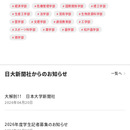
経済学部
危機管理学部
国際関係学部
理工学部
生産工学部
法学部
芸術学部
生物資源科学部
医学部
文理学部
通信教育部
工学部
スポーツ科学部
薬学部
歯学部
松戸歯学部
商学部
日大新聞社からのお知らせ
一覧へ
大解剖！！ 日本大学新聞社
2026年04月20日
2026年度学生記者募集のお知らせ