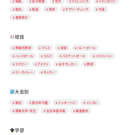
端艇
女子相撲
空手
フェンシング
トランポリン
競泳
剣道
馬術
チアリーディング
弓道
重量挙げ
球技
準硬式野球
テニス
卓球
バレーボール
ハンドボール
ゴルフ
バスケットボール
バドミントン
ラグビー
アメフト
女子サッカー
野球
ビーチバレー
サッカー
大会別
駅伝
夏の甲子園
インターハイ
インカレ
関東大学・学生
全日本選手権
講道館杯
学部