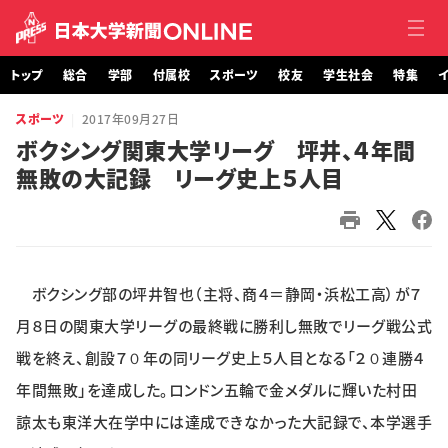
トップ
総合
学部
付属校
スポーツ
校友
学生社会
特集
イ
スポーツ
2017年09月27日
トップ
ボクシング関東大学リーグ 坪井、４年間
無敗の大記録 リーグ史上５人目
総合
学部・大学院
付属校
ボクシング部の坪井智也（主将、商４＝静岡・浜松工高）が７
スポーツ
月８日の関東大学リーグの最終戦に勝利し無敗でリーグ戦公式
戦を終え、創設７０年の同リーグ史上５人目となる「２０連勝４
校友
年間無敗」を達成した。ロンドン五輪で金メダルに輝いた村田
諒太も東洋大在学中には達成できなかった大記録で、本学選手
学生社会