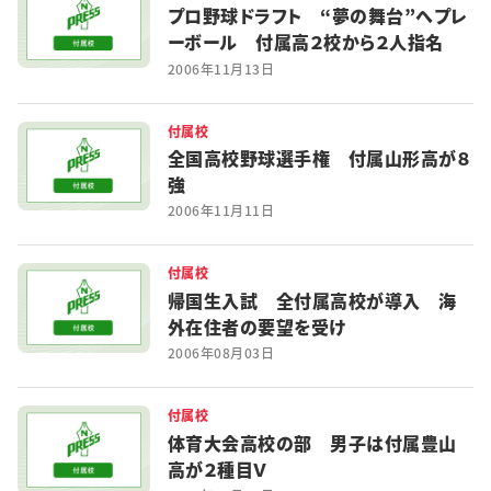
プロ野球ドラフト “夢の舞台”へプレ
特集・企画
ーボール 付属高２校から２人指名
2006年11月13日
イベント
付属校
全国高校野球選手権 付属山形高が８
購読
日大文芸賞
強
2006年11月11日
学生記者募集
お問い合わせ
付属校
帰国生入試 全付属高校が導入 海
外在住者の要望を受け
2006年08月03日
付属校
体育大会高校の部 男子は付属豊山
高が２種目Ｖ