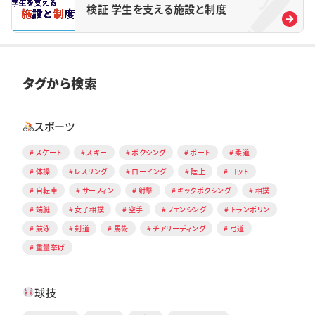
検証 学生を支える施設と制度
タグから検索
スポーツ
スケート
スキー
ボクシング
ボート
柔道
体操
レスリング
ローイング
陸上
ヨット
自転車
サーフィン
射撃
キックボクシング
相撲
端艇
女子相撲
空手
フェンシング
トランポリン
競泳
剣道
馬術
チアリーディング
弓道
重量挙げ
球技