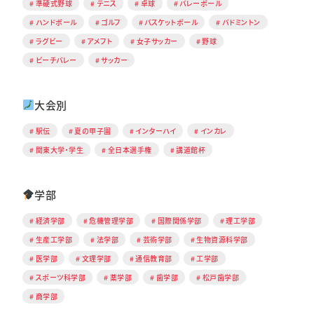
準硬式野球
テニス
卓球
バレーボール
ハンドボール
ゴルフ
バスケットボール
バドミントン
ラグビー
アメフト
女子サッカー
野球
ビーチバレー
サッカー
大会別
駅伝
夏の甲子園
インターハイ
インカレ
関東大学・学生
全日本選手権
講道館杯
学部
経済学部
危機管理学部
国際関係学部
理工学部
生産工学部
法学部
芸術学部
生物資源科学部
医学部
文理学部
通信教育部
工学部
スポーツ科学部
薬学部
歯学部
松戸歯学部
商学部