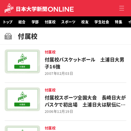
トップ
総合
学部
付属校
スポーツ
校友
学生社会
特集
イ
付属校
トップ
総合
付属校
付属校バスケットボール 土浦日大男
子16強
学部・大学院
2007年02月03日
付属校
付属校
スポーツ
付属校スポーツ全国大会 長崎日大が
バスケで初出場 土浦日大は駅伝に５
校友
年連続
2006年12月19日
学生社会
付属校