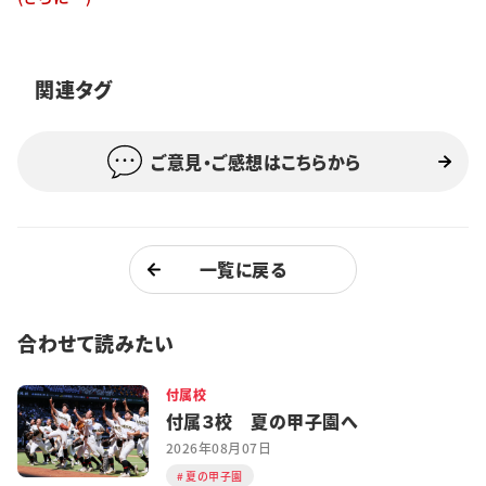
特集・企画
イベント
関連タグ
ご意見・ご感想はこちらから
購読
日大文芸賞
学生記者募集
お問い合わせ
一覧に戻る
合わせて読みたい
付属校
付属３校 夏の甲子園へ
2026年08月07日
夏の甲子園