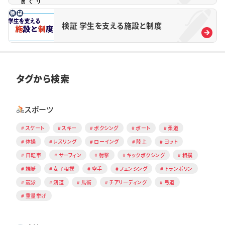
検証 学生を支える施設と制度
タグから検索
スポーツ
スケート
スキー
ボクシング
ボート
柔道
体操
レスリング
ローイング
陸上
ヨット
自転車
サーフィン
射撃
キックボクシング
相撲
端艇
女子相撲
空手
フェンシング
トランポリン
競泳
剣道
馬術
チアリーディング
弓道
重量挙げ