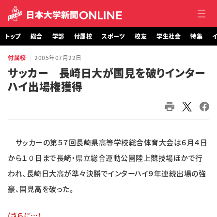
トップ
総合
学部
付属校
スポーツ
校友
学生社会
特集
イ
付属校
2005年07月22日
トップ
サッカー 長崎日大が国見を破りインター
ハイ出場権獲得
総合
学部・大学院
付属校
サッカーの第５７回長崎県高等学校総合体育大会は６月４日
スポーツ
から１０日まで長崎・県立総合運動公園陸上競技場ほかで行
われ、長崎日大高が準々決勝でインターハイ９年連続出場の強
校友
豪、国見高を破った。
学生社会
(さらに…)