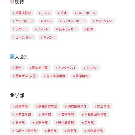
球技
準硬式野球
テニス
卓球
バレーボール
ハンドボール
ゴルフ
バスケットボール
バドミントン
ラグビー
アメフト
女子サッカー
野球
ビーチバレー
サッカー
大会別
駅伝
夏の甲子園
インターハイ
インカレ
関東大学・学生
全日本選手権
講道館杯
学部
経済学部
危機管理学部
国際関係学部
理工学部
生産工学部
法学部
芸術学部
生物資源科学部
医学部
文理学部
通信教育部
工学部
スポーツ科学部
薬学部
歯学部
松戸歯学部