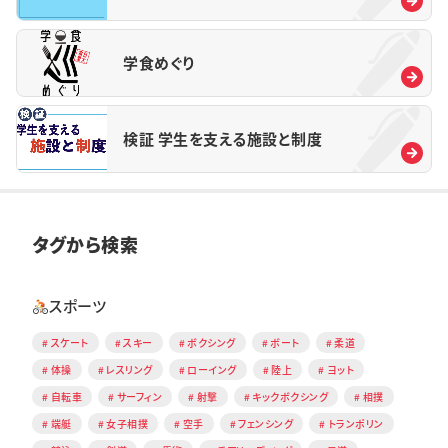
学食めぐり
検証 学生を支える施設と制度
タグから検索
スポーツ
スケート
スキー
ボクシング
ボート
柔道
体操
レスリング
ローイング
陸上
ヨット
自転車
サーフィン
射撃
キックボクシング
相撲
端艇
女子相撲
空手
フェンシング
トランポリン