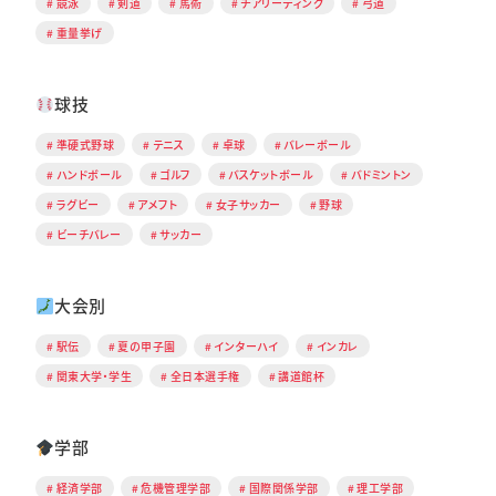
競泳
剣道
馬術
チアリーディング
弓道
重量挙げ
球技
準硬式野球
テニス
卓球
バレーボール
ハンドボール
ゴルフ
バスケットボール
バドミントン
ラグビー
アメフト
女子サッカー
野球
ビーチバレー
サッカー
大会別
駅伝
夏の甲子園
インターハイ
インカレ
関東大学・学生
全日本選手権
講道館杯
学部
経済学部
危機管理学部
国際関係学部
理工学部