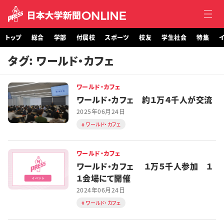
トップ
総合
学部
付属校
スポーツ
校友
学生社会
特集
イ
タグ: ワールド・カフェ
トップ
ワールド・カフェ
総合
ワールド・カフェ 約１万４千人が交流
2025年06月24日
学部・大学院
ワールド・カフェ
付属校
ワールド・カフェ
スポーツ
ワールド・カフェ １万５千人参加 １
１会場にて開催
校友
2024年06月24日
ワールド・カフェ
学生社会