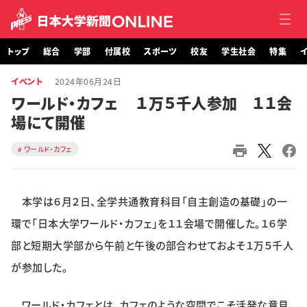
トップ
総合
学部
付属校
スポーツ
校友
学生社会
特集
イ
イベント
2024年06月24日
トップ
ワールド・カフェ １万５千人参加 １１会
場にて開催
総合
ワールド・カフェ
学部・大学院
付属校
本学は６月２日、全学共通教育科目「自主創造の基礎」の一
スポーツ
環で「日本大学ワールド・カフェ」を１１会場で開催した。１６学
部と短期大学部から午前と午後の部合わせておよそ１万５千人
校友
が参加した。
学生社会
ワールド・カフェとは、カフェのような空間でこそ活発な意見