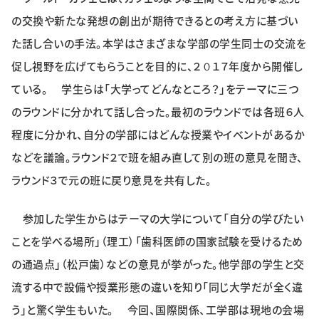
特集・企画
の交換や新たな発想の創出が期待できるとの考え方に基づい
た話し合いの手法。本学はさまざまな学部の学生同士の交流を
イベント
促し視野を広げてもらうことを目的に、２０１７年度から開催し
ている。 学生らは「大学ってどんなところ？」をテーマに三つ
購読
日大文芸賞
のラウンドに分かれて話し合った。最初のラウンドでは各班６人
程度に分かれ、自分の学部にはどんな授業やイベントがあるか
学生記者募集
お問い合わせ
などを議論。ラウンド２で班を組み直して別の班の意見を聞き、
ラウンド３で元の班に戻り意見を共有した。
参加した学生からはテーマの大学について「自分の学びたい
ことを学べる場所」（理工）「歯科医師の国家試験を受けるため
の通過点」（松戸歯）などの意見が挙がった。他学部の学生と交
流する中で設備や授業形態の違いを知り「同じ大学だが全く違
う」と驚く学生もいた。 今回、国際関係、工学部は現地の会場