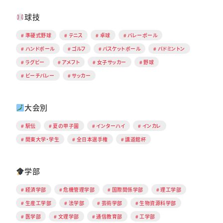
球技
準硬式野球
テニス
卓球
バレーボール
ハンドボール
ゴルフ
バスケットボール
バドミントン
ラグビー
アメフト
女子サッカー
野球
ビーチバレー
サッカー
大会別
駅伝
夏の甲子園
インターハイ
インカレ
関東大学・学生
全日本選手権
講道館杯
学部
経済学部
危機管理学部
国際関係学部
理工学部
生産工学部
法学部
芸術学部
生物資源科学部
医学部
文理学部
通信教育部
工学部