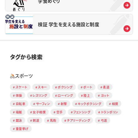
学食めぐり
検証 学生を支える施設と制度
タグから検索
スポーツ
スケート
スキー
ボクシング
ボート
柔道
体操
レスリング
ローイング
陸上
ヨット
自転車
サーフィン
射撃
キックボクシング
相撲
端艇
女子相撲
空手
フェンシング
トランポリン
競泳
剣道
馬術
チアリーディング
弓道
重量挙げ