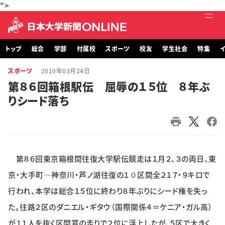
">
トップ
総合
学部
付属校
スポーツ
校友
学生社会
特集
イ
スポーツ
2010年03月24日
トップ
第８６回箱根駅伝 屈辱の１５位 ８年ぶ
りシード落ち
総合
学部・大学院
付属校
第８６回東京箱根間往復大学駅伝競走は１月２、３の両日、東
スポーツ
京・大手町―神奈川・芦ノ湖往復の１０区間全２１７・９キロで
行われ、本学は総合１５位に終わり８年ぶりにシード権を失っ
校友
た。往路２区のダニエル・ギタウ（国際関係４＝ケニア・ガル高）
が１１人を抜く区間賞の走りで２位に浮上したが、５区で大きく
学生社会