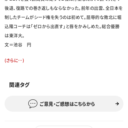
後退、復路での巻き返しもならなかった。前年の出雲、全日本を
特集・企画
制したチームがシード権を失うのは初めて。屈辱的な敗北に堀
込隆コーチは「ゼロから出直す」と唇をかみしめた。総合優勝
イベント
は東洋大。
文＝池谷 円
購読
日大文芸賞
(さらに…)
学生記者募集
お問い合わせ
関連タグ
ご意見・ご感想はこちらから