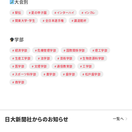
大会別
駅伝
夏の甲子園
インターハイ
インカレ
関東大学・学生
全日本選手権
講道館杯
学部
経済学部
危機管理学部
国際関係学部
理工学部
生産工学部
法学部
芸術学部
生物資源科学部
医学部
文理学部
通信教育部
工学部
スポーツ科学部
薬学部
歯学部
松戸歯学部
商学部
日大新聞社からのお知らせ
一覧へ