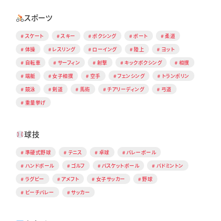
スポーツ
スケート
スキー
ボクシング
ボート
柔道
体操
レスリング
ローイング
陸上
ヨット
自転車
サーフィン
射撃
キックボクシング
相撲
端艇
女子相撲
空手
フェンシング
トランポリン
競泳
剣道
馬術
チアリーディング
弓道
重量挙げ
球技
準硬式野球
テニス
卓球
バレーボール
ハンドボール
ゴルフ
バスケットボール
バドミントン
ラグビー
アメフト
女子サッカー
野球
ビーチバレー
サッカー