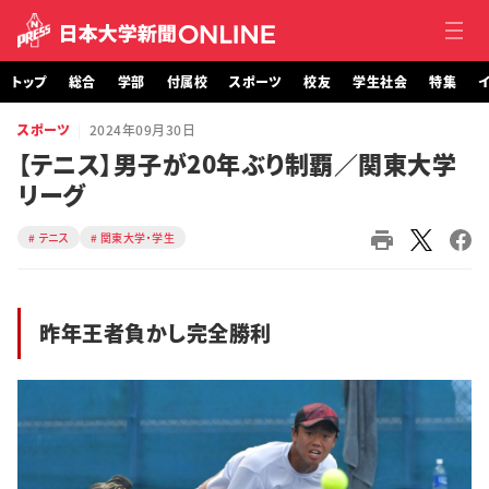
トップ
総合
学部
付属校
スポーツ
校友
学生社会
特集
イ
スポーツ
2024年09月30日
トップ
【テニス】男子が20年ぶり制覇／関東大学
リーグ
総合
テニス
関東大学・学生
学部・大学院
付属校
昨年王者負かし完全勝利
スポーツ
校友
学生社会