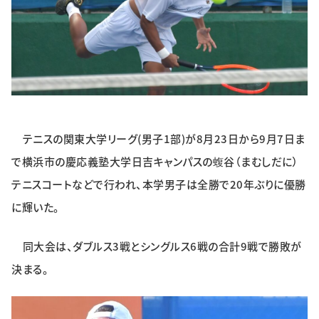
特集・企画
イベント
購読
日大文芸賞
テニスの関東大学リーグ(男子1部)が8月23日から9月7日ま
学生記者募集
お問い合わせ
で横浜市の慶応義塾大学日吉キャンパスの蝮谷（まむしだに）
テニスコートなどで行われ、本学男子は全勝で20年ぶりに優勝
に輝いた。
同大会は、ダブルス3戦とシングルス6戦の合計9戦で勝敗が
決まる。