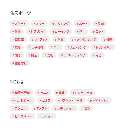
スポーツ
スケート
スキー
ボクシング
ボート
柔道
体操
レスリング
ローイング
陸上
ヨット
自転車
サーフィン
射撃
キックボクシング
相撲
端艇
女子相撲
空手
フェンシング
トランポリン
競泳
剣道
馬術
チアリーディング
弓道
重量挙げ
球技
準硬式野球
テニス
卓球
バレーボール
ハンドボール
ゴルフ
バスケットボール
バドミントン
ラグビー
アメフト
女子サッカー
野球
ビーチバレー
サッカー