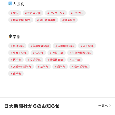
大会別
駅伝
夏の甲子園
インターハイ
インカレ
関東大学・学生
全日本選手権
講道館杯
学部
経済学部
危機管理学部
国際関係学部
理工学部
生産工学部
法学部
芸術学部
生物資源科学部
医学部
文理学部
通信教育部
工学部
スポーツ科学部
薬学部
歯学部
松戸歯学部
商学部
日大新聞社からのお知らせ
一覧へ