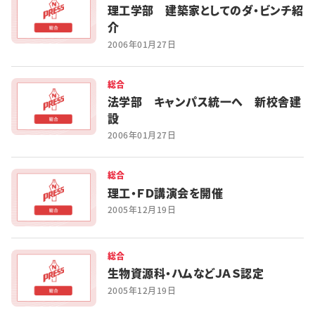
理工学部 建築家としてのダ・ビンチ紹
特集・企画
介
2006年01月27日
イベント
総合
法学部 キャンパス統一へ 新校舎建
購読
日大文芸賞
設
2006年01月27日
学生記者募集
お問い合わせ
総合
理工・ＦＤ講演会を開催
2005年12月19日
総合
生物資源科・ハムなどＪＡＳ認定
2005年12月19日