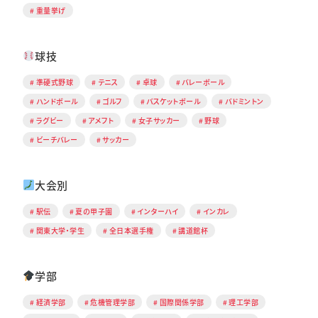
重量挙げ
球技
準硬式野球
テニス
卓球
バレーボール
ハンドボール
ゴルフ
バスケットボール
バドミントン
ラグビー
アメフト
女子サッカー
野球
ビーチバレー
サッカー
大会別
駅伝
夏の甲子園
インターハイ
インカレ
関東大学・学生
全日本選手権
講道館杯
学部
経済学部
危機管理学部
国際関係学部
理工学部