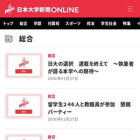
トップ
総合
学部
付属校
スポーツ
校友
学生社会
特集
イ
総合
トップ
総合
総合
日大の選択 連載を終えて ～執筆者
が語る本学への期待～
学部・大学院
2006年01月27日
付属校
総合
スポーツ
留学生２４６人と教職員が参加 懇親
パーティー
校友
2006年01月27日
学生社会
総合