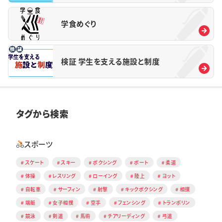
学食めぐり
検証 学生を支える施設と制度
タグから検索
スポーツ
スケート
スキー
ボクシング
ボート
柔道
体操
レスリング
ローイング
陸上
ヨット
自転車
サーフィン
射撃
キックボクシング
相撲
端艇
女子相撲
空手
フェンシング
トランポリン
競泳
剣道
馬術
チアリーディング
弓道