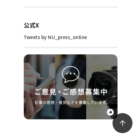
公式X
Tweets by NU_press_online