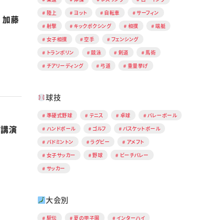
陸上
ヨット
自転車
サーフィン
 加藤
射撃
キックボクシング
相撲
端艇
女子相撲
空手
フェンシング
トランポリン
競泳
剣道
馬術
チアリーディング
弓道
重量挙げ
球技
準硬式野球
テニス
卓球
バレーボール
別講演
ハンドボール
ゴルフ
バスケットボール
バドミントン
ラグビー
アメフト
女子サッカー
野球
ビーチバレー
サッカー
大会別
駅伝
夏の甲子園
インターハイ