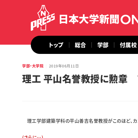
トップ
総合
学部
付属校
学部・大学院
2019年06月11日
理工 平山名誉教授に勲章
理工学部建築学科の平山善吉名誉教授がこのほど、カン
(さらに…)