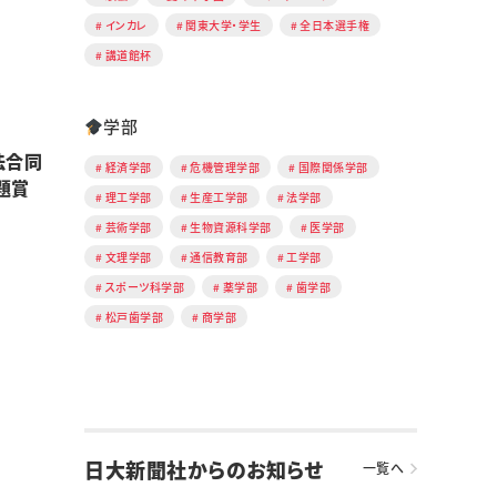
インカレ
関東大学・学生
全日本選手権
講道館杯
学部
法合同
経済学部
危機管理学部
国際関係学部
題賞
理工学部
生産工学部
法学部
芸術学部
生物資源科学部
医学部
文理学部
通信教育部
工学部
スポーツ科学部
薬学部
歯学部
松戸歯学部
商学部
日大新聞社からのお知らせ
一覧へ