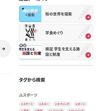
知の世界を探索
学食めぐり
検証 学生を支える施
設と制度
タグから検索
スポーツ
スケート
スキー
ボクシング
ボート
柔道
体操
レスリング
ローイング