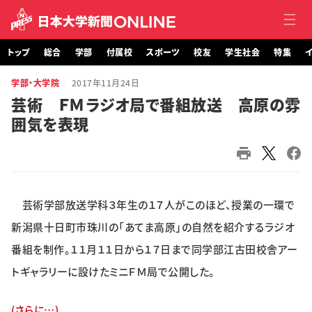
トップ
総合
学部
付属校
スポーツ
校友
学生社会
特集
イ
学部・大学院
2017年11月24日
トップ
芸術 ＦＭラジオ局で番組放送 高原の雰
囲気を表現
総合
学部・大学院
付属校
芸術学部放送学科３年生の１７人がこのほど、授業の一環で
スポーツ
新潟県十日町市珠川の「あてま高原」の自然を紹介するラジオ
番組を制作。１１月１１日から１７日まで同学部江古田校舎アー
校友
トギャラリーに設けたミニＦＭ局で公開した。
学生社会
(さらに…)