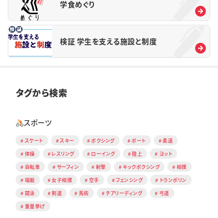
学食めぐり
検証 学生を支える施設と制度
タグから検索
スポーツ
スケート
スキー
ボクシング
ボート
柔道
体操
レスリング
ローイング
陸上
ヨット
自転車
サーフィン
射撃
キックボクシング
相撲
端艇
女子相撲
空手
フェンシング
トランポリン
競泳
剣道
馬術
チアリーディング
弓道
重量挙げ