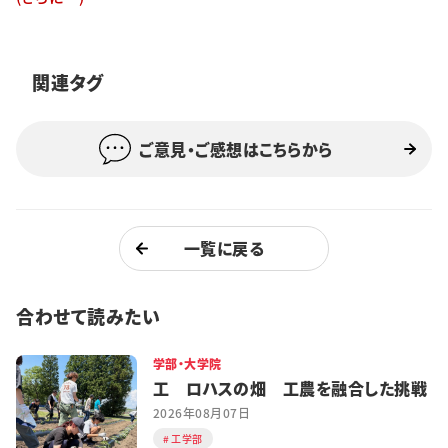
特集・企画
イベント
関連タグ
ご意見・ご感想はこちらから
購読
日大文芸賞
学生記者募集
お問い合わせ
一覧に戻る
合わせて読みたい
学部・大学院
工 ロハスの畑 工農を融合した挑戦
2026年08月07日
工学部