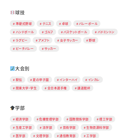
球技
準硬式野球
テニス
卓球
バレーボール
ハンドボール
ゴルフ
バスケットボール
バドミントン
ラグビー
アメフト
女子サッカー
野球
ビーチバレー
サッカー
大会別
駅伝
夏の甲子園
インターハイ
インカレ
関東大学・学生
全日本選手権
講道館杯
学部
経済学部
危機管理学部
国際関係学部
理工学部
生産工学部
法学部
芸術学部
生物資源科学部
医学部
文理学部
通信教育部
工学部