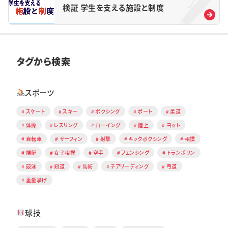
検証 学生を支える施設と制度
タグから検索
スポーツ
スケート
スキー
ボクシング
ボート
柔道
体操
レスリング
ローイング
陸上
ヨット
自転車
サーフィン
射撃
キックボクシング
相撲
端艇
女子相撲
空手
フェンシング
トランポリン
競泳
剣道
馬術
チアリーディング
弓道
重量挙げ
球技