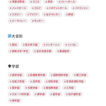
準硬式野球
テニス
卓球
バレーボール
ハンドボール
ゴルフ
バスケットボール
バドミントン
ラグビー
アメフト
女子サッカー
野球
ビーチバレー
サッカー
大会別
駅伝
夏の甲子園
インターハイ
インカレ
関東大学・学生
全日本選手権
講道館杯
学部
経済学部
危機管理学部
国際関係学部
理工学部
生産工学部
法学部
芸術学部
生物資源科学部
医学部
文理学部
通信教育部
工学部
スポーツ科学部
薬学部
歯学部
松戸歯学部
商学部