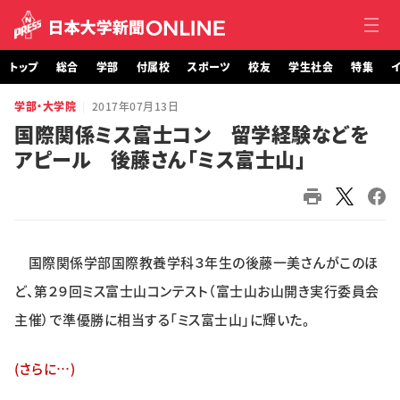
トップ
総合
学部
付属校
スポーツ
校友
学生社会
特集
イ
学部・大学院
2017年07月13日
トップ
国際関係ミス富士コン 留学経験などを
アピール 後藤さん「ミス富士山」
総合
学部・大学院
付属校
国際関係学部国際教養学科３年生の後藤一美さんがこのほ
スポーツ
ど、第２９回ミス富士山コンテスト（富士山お山開き実行委員会
主催）で準優勝に相当する「ミス富士山」に輝いた。
校友
(さらに…)
学生社会