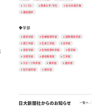
インカレ
関東大学・学生
全日本選手権
講道館杯
学部
経済学部
危機管理学部
国際関係学部
理工学部
生産工学部
法学部
芸術学部
生物資源科学部
医学部
点
文理学部
通信教育部
工学部
スポーツ科学部
薬学部
歯学部
松戸歯学部
商学部
日大新聞社からのお知らせ
一覧へ