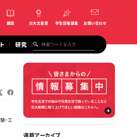
購読
日大文芸賞
学生記者募集
お問い合わせ
ント
研究
験・工
連載アーカイブ