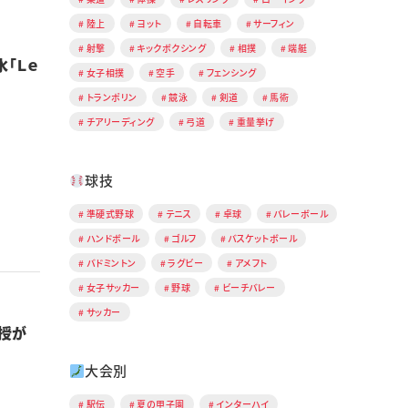
陸上
ヨット
自転車
サーフィン
射撃
キックボクシング
相撲
端艇
「Ｌｅ
女子相撲
空手
フェンシング
トランポリン
競泳
剣道
馬術
チアリーディング
弓道
重量挙げ
球技
準硬式野球
テニス
卓球
バレーボール
ハンドボール
ゴルフ
バスケットボール
バドミントン
ラグビー
アメフト
女子サッカー
野球
ビーチバレー
サッカー
授が
大会別
駅伝
夏の甲子園
インターハイ