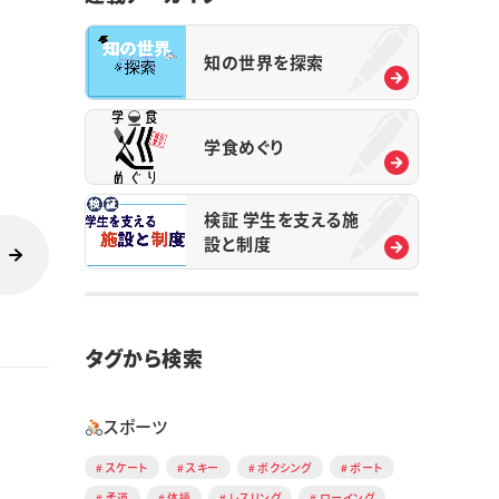
知の世界を探索
学食めぐり
検証 学生を支える施
設と制度
タグから検索
スポーツ
スケート
スキー
ボクシング
ボート
柔道
体操
レスリング
ローイング