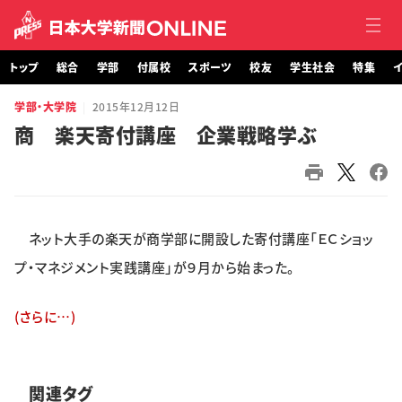
トップ
総合
学部
付属校
スポーツ
校友
学生社会
特集
イ
学部・大学院
2015年12月12日
トップ
商 楽天寄付講座 企業戦略学ぶ
総合
学部・大学院
ネット大手の楽天が商学部に開設した寄付講座「ＥＣショッ
付属校
プ・マネジメント実践講座」が９月から始まった。
スポーツ
(さらに…)
校友
学生社会
関連タグ