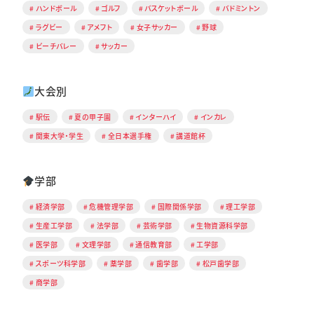
ハンドボール
ゴルフ
バスケットボール
バドミントン
ラグビー
アメフト
女子サッカー
野球
ビーチバレー
サッカー
大会別
駅伝
夏の甲子園
インターハイ
インカレ
関東大学・学生
全日本選手権
講道館杯
学部
経済学部
危機管理学部
国際関係学部
理工学部
生産工学部
法学部
芸術学部
生物資源科学部
医学部
文理学部
通信教育部
工学部
スポーツ科学部
薬学部
歯学部
松戸歯学部
商学部