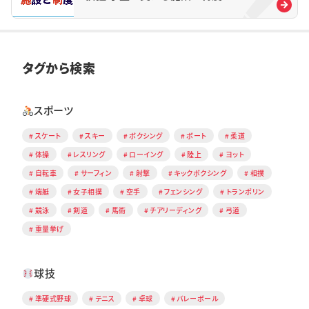
タグから検索
スポーツ
スケート
スキー
ボクシング
ボート
柔道
体操
レスリング
ローイング
陸上
ヨット
自転車
サーフィン
射撃
キックボクシング
相撲
端艇
女子相撲
空手
フェンシング
トランポリン
競泳
剣道
馬術
チアリーディング
弓道
重量挙げ
球技
準硬式野球
テニス
卓球
バレーボール