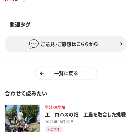
特集・企画
イベント
関連タグ
ご意見・ご感想はこちらから
購読
日大文芸賞
学生記者募集
お問い合わせ
一覧に戻る
合わせて読みたい
学部・大学院
工 ロハスの畑 工農を融合した挑戦
2026年08月07日
工学部