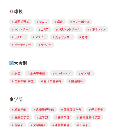
球技
準硬式野球
テニス
卓球
バレーボール
ハンドボール
ゴルフ
バスケットボール
バドミントン
ラグビー
アメフト
女子サッカー
野球
ビーチバレー
サッカー
大会別
駅伝
夏の甲子園
インターハイ
インカレ
関東大学・学生
全日本選手権
講道館杯
学部
経済学部
危機管理学部
国際関係学部
理工学部
生産工学部
法学部
芸術学部
生物資源科学部
医学部
文理学部
通信教育部
工学部