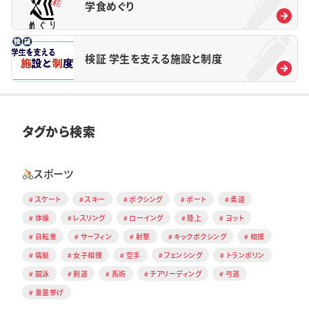
学食めぐり
検証 学生を支える施設と制度
タグから検索
スポーツ
スケート
スキー
ボクシング
ボート
柔道
体操
レスリング
ローイング
陸上
ヨット
自転車
サーフィン
射撃
キックボクシング
相撲
端艇
女子相撲
空手
フェンシング
トランポリン
競泳
剣道
馬術
チアリーディング
弓道
重量挙げ