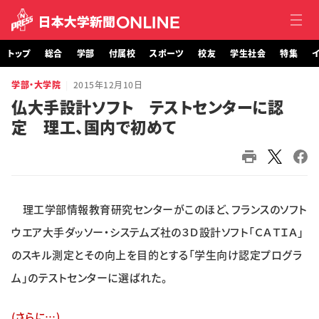
トップ
総合
学部
付属校
スポーツ
校友
学生社会
特集
イ
学部・大学院
2015年12月10日
トップ
仏大手設計ソフト テストセンターに認
定 理工、国内で初めて
総合
学部・大学院
付属校
理工学部情報教育研究センターがこのほど、フランスのソフト
スポーツ
ウエア大手ダッソー・システムズ社の３Ｄ設計ソフト「ＣＡＴＩＡ」
のスキル測定とその向上を目的とする「学生向け認定プログラ
校友
ム」のテストセンターに選ばれた。
学生社会
(さらに…)