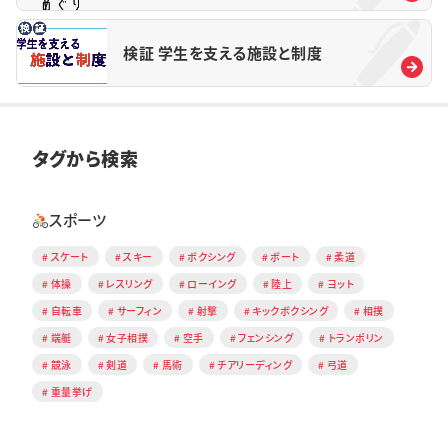
検証 学生を支える施設と制度
タグから検索
スポーツ
スケート
スキー
ボクシング
ボート
柔道
体操
レスリング
ローイング
陸上
ヨット
自転車
サーフィン
射撃
キックボクシング
相撲
端艇
女子相撲
空手
フェンシング
トランポリン
競泳
剣道
馬術
チアリーディング
弓道
重量挙げ