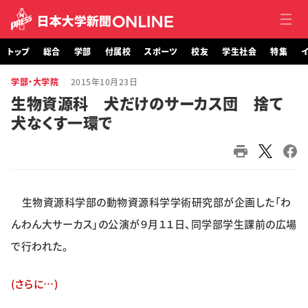
トップ
総合
学部
付属校
スポーツ
校友
学生社会
特集
イ
学部・大学院
2015年10月23日
トップ
生物資源科 犬だけのサーカス団 捨て
犬なくす一環で
総合
学部・大学院
付属校
生物資源科学部の動物資源科学学術研究部が企画した「わ
スポーツ
んわん大サーカス」の公演が９月１１日、同学部学生課前の広場
で行われた。
校友
(さらに…)
学生社会