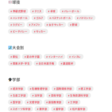
球技
準硬式野球
テニス
卓球
バレーボール
ハンドボール
ゴルフ
バスケットボール
バドミントン
ラグビー
アメフト
女子サッカー
野球
ビーチバレー
サッカー
大会別
駅伝
夏の甲子園
インターハイ
インカレ
関東大学・学生
全日本選手権
講道館杯
学部
経済学部
危機管理学部
国際関係学部
理工学部
生産工学部
法学部
芸術学部
生物資源科学部
医学部
文理学部
通信教育部
工学部
スポーツ科学部
薬学部
歯学部
松戸歯学部