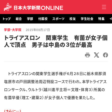
トップ
総合
学部
付属校
スポーツ
校友
学生社会
特集
イ
学部・大学院
2015年08月17日
トップ
トライアスロン 関東学生 有薗が女子個
人で頂点 男子は中島の３位が最高
総合
学部・大学院
付属校
トライアスロンの関東学生選手権が６月２８日に栃木県那須
スポーツ
塩原市の戸田調整池周辺特設コースで行われ、本学トライアス
ロンサークル、ウルトラ（越川進平主将＝文理・体育３）所属の
校友
有薗早優（理工・建築２）が女子個人で優勝を果たした。
学生社会
(さらに…)