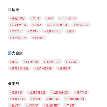
球技
準硬式野球
テニス
卓球
バレーボール
ハンドボール
ゴルフ
バスケットボール
バドミントン
ラグビー
アメフト
女子サッカー
野球
ビーチバレー
サッカー
大会別
駅伝
夏の甲子園
インターハイ
インカレ
関東大学・学生
全日本選手権
講道館杯
学部
経済学部
危機管理学部
国際関係学部
理工学部
生産工学部
法学部
芸術学部
生物資源科学部
医学部
文理学部
通信教育部
工学部