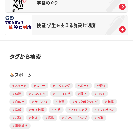
学食めぐり
検証 学生を支える施設と制度
タグから検索
スポーツ
スケート
スキー
ボクシング
ボート
柔道
体操
レスリング
ローイング
陸上
ヨット
自転車
サーフィン
射撃
キックボクシング
相撲
端艇
女子相撲
空手
フェンシング
トランポリン
競泳
剣道
馬術
チアリーディング
弓道
重量挙げ