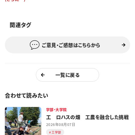
特集・企画
イベント
関連タグ
ご意見・ご感想はこちらから
購読
日大文芸賞
学生記者募集
お問い合わせ
一覧に戻る
合わせて読みたい
学部・大学院
工 ロハスの畑 工農を融合した挑戦
2026年08月07日
工学部