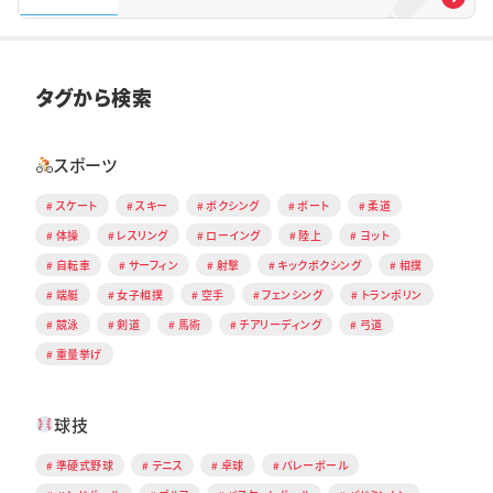
タグから検索
スポーツ
スケート
スキー
ボクシング
ボート
柔道
体操
レスリング
ローイング
陸上
ヨット
自転車
サーフィン
射撃
キックボクシング
相撲
端艇
女子相撲
空手
フェンシング
トランポリン
競泳
剣道
馬術
チアリーディング
弓道
重量挙げ
球技
準硬式野球
テニス
卓球
バレーボール