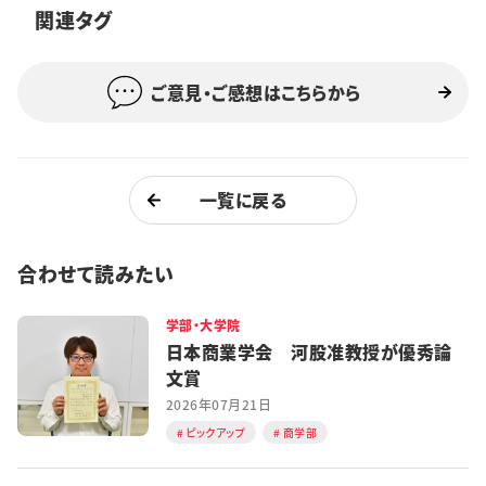
関連タグ
特集・企画
イベント
ご意見・ご感想はこちらから
購読
日大文芸賞
一覧に戻る
学生記者募集
お問い合わせ
合わせて読みたい
学部・大学院
日本商業学会 河股准教授が優秀論
文賞
2026年07月21日
ピックアップ
商学部