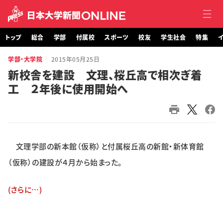
トップ
総合
学部
付属校
スポーツ
校友
学生社会
特集
イ
学部・大学院
2015年05月25日
トップ
新校舎を建設 文理、桜丘高で相次ぎ着
工 ２年後に使用開始へ
総合
学部・大学院
付属校
文理学部の新本館（仮称）と付属桜丘高の新館・新体育館
スポーツ
（仮称）の建設が４月から始まった。
校友
(さらに…)
学生社会