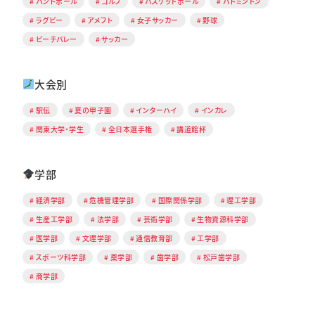
ハンドボール
ゴルフ
バスケットボール
バドミントン
ラグビー
アメフト
女子サッカー
野球
ビーチバレー
サッカー
大会別
駅伝
夏の甲子園
インターハイ
インカレ
関東大学・学生
全日本選手権
講道館杯
学部
経済学部
危機管理学部
国際関係学部
理工学部
生産工学部
法学部
芸術学部
生物資源科学部
医学部
文理学部
通信教育部
工学部
スポーツ科学部
薬学部
歯学部
松戸歯学部
商学部