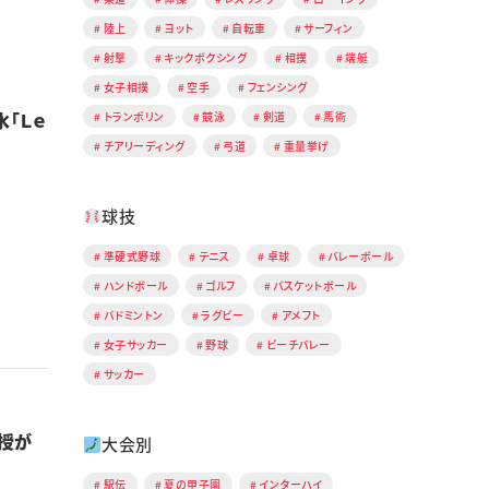
陸上
ヨット
自転車
サーフィン
射撃
キックボクシング
相撲
端艇
女子相撲
空手
フェンシング
「Ｌｅ
トランポリン
競泳
剣道
馬術
チアリーディング
弓道
重量挙げ
球技
準硬式野球
テニス
卓球
バレーボール
ハンドボール
ゴルフ
バスケットボール
バドミントン
ラグビー
アメフト
女子サッカー
野球
ビーチバレー
サッカー
授が
大会別
駅伝
夏の甲子園
インターハイ