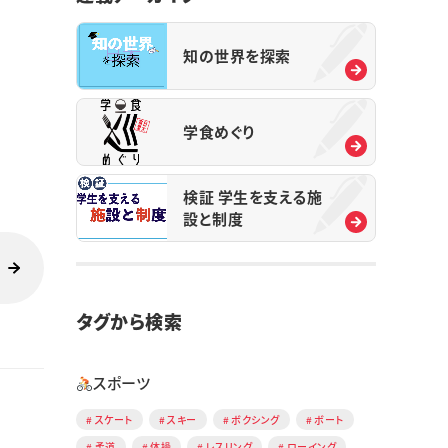
知の世界を探索
学食めぐり
検証 学生を支える施
設と制度
タグから検索
スポーツ
スケート
スキー
ボクシング
ボート
柔道
体操
レスリング
ローイング