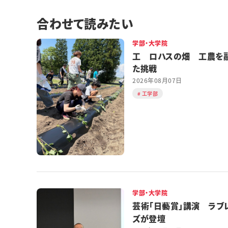
合わせて読みたい
学部・大学院
工 ロハスの畑 工農を
た挑戦
2026年08月07日
工学部
学部・大学院
芸術「日藝賞」講演 ラブ
ズが登壇