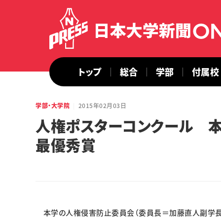
トップ
総合
学部
付属校
学部・大学院
2015年02月03日
人権ポスターコンクール 本
最優秀賞
本学の人権侵害防止委員会（委員長＝加藤直人副学長）