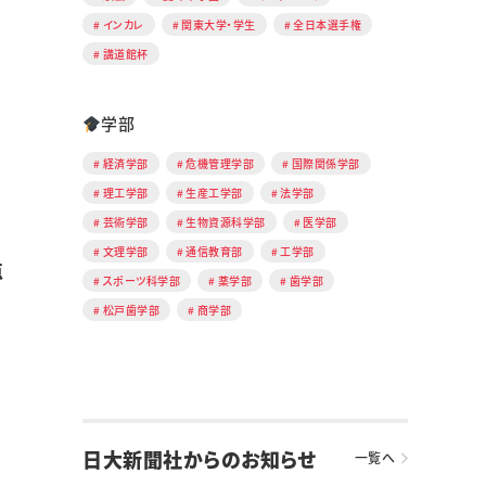
インカレ
関東大学・学生
全日本選手権
講道館杯
学部
経済学部
危機管理学部
国際関係学部
理工学部
生産工学部
法学部
芸術学部
生物資源科学部
医学部
文理学部
通信教育部
工学部
点
スポーツ科学部
薬学部
歯学部
松戸歯学部
商学部
日大新聞社からのお知らせ
一覧へ