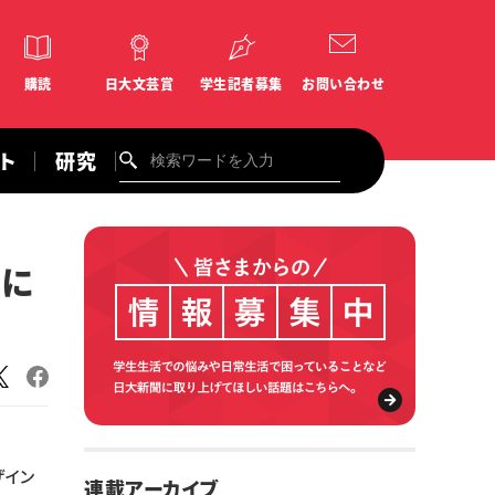
購読
日大文芸賞
学生記者募集
お問い合わせ
ント
研究
んに
ザイン
連載アーカイブ