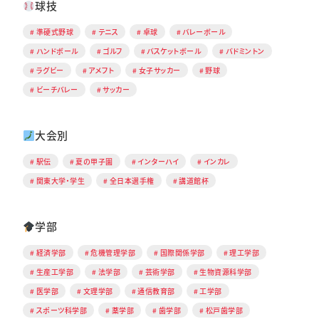
球技
準硬式野球
テニス
卓球
バレーボール
ハンドボール
ゴルフ
バスケットボール
バドミントン
ラグビー
アメフト
女子サッカー
野球
ビーチバレー
サッカー
大会別
駅伝
夏の甲子園
インターハイ
インカレ
関東大学・学生
全日本選手権
講道館杯
学部
経済学部
危機管理学部
国際関係学部
理工学部
生産工学部
法学部
芸術学部
生物資源科学部
医学部
文理学部
通信教育部
工学部
スポーツ科学部
薬学部
歯学部
松戸歯学部