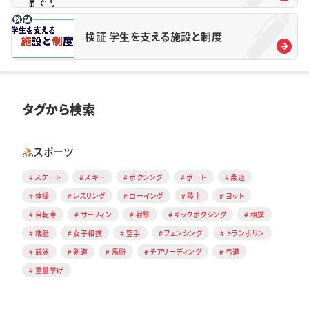
検証 学生を支える施設と制度
タグから検索
スポーツ
スケート
スキー
ボクシング
ボート
柔道
体操
レスリング
ローイング
陸上
ヨット
自転車
サーフィン
射撃
キックボクシング
相撲
端艇
女子相撲
空手
フェンシング
トランポリン
競泳
剣道
馬術
チアリーディング
弓道
重量挙げ