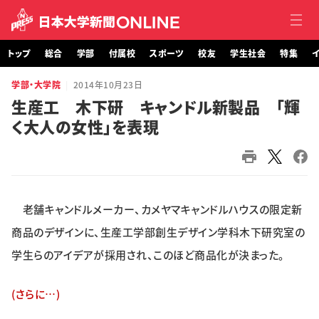
トップ
総合
学部
付属校
スポーツ
校友
学生社会
特集
イ
学部・大学院
2014年10月23日
トップ
生産工 木下研 キャンドル新製品 「輝
く大人の女性」を表現
総合
学部・大学院
付属校
老舗キャンドルメーカー、カメヤマキャンドルハウスの限定新
スポーツ
商品のデザインに、生産工学部創生デザイン学科木下研究室の
学生らのアイデアが採用され、このほど商品化が決まった。
校友
(さらに…)
学生社会