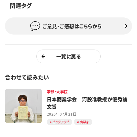
関連タグ
特集・企画
イベント
ご意見・ご感想はこちらから
購読
日大文芸賞
一覧に戻る
学生記者募集
お問い合わせ
合わせて読みたい
学部・大学院
日本商業学会 河股准教授が優秀論
文賞
2026年07月21日
ピックアップ
商学部