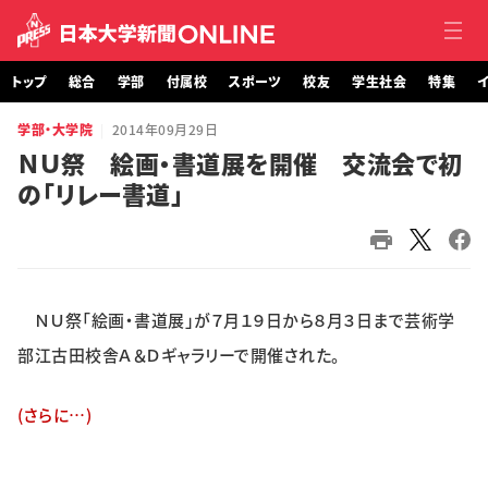
トップ
総合
学部
付属校
スポーツ
校友
学生社会
特集
イ
学部・大学院
2014年09月29日
トップ
ＮＵ祭 絵画・書道展を開催 交流会で初
の「リレー書道」
総合
学部・大学院
付属校
ＮＵ祭「絵画・書道展」が７月１９日から８月３日まで芸術学
スポーツ
部江古田校舎Ａ＆Ｄギャラリーで開催された。
校友
(さらに…)
学生社会