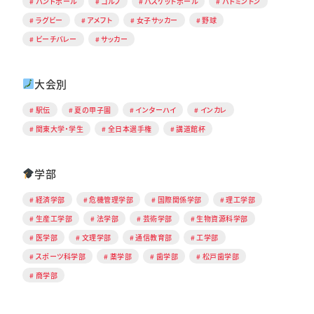
ハンドボール
ゴルフ
バスケットボール
バドミントン
ラグビー
アメフト
女子サッカー
野球
ビーチバレー
サッカー
大会別
駅伝
夏の甲子園
インターハイ
インカレ
関東大学・学生
全日本選手権
講道館杯
学部
経済学部
危機管理学部
国際関係学部
理工学部
生産工学部
法学部
芸術学部
生物資源科学部
医学部
文理学部
通信教育部
工学部
スポーツ科学部
薬学部
歯学部
松戸歯学部
商学部