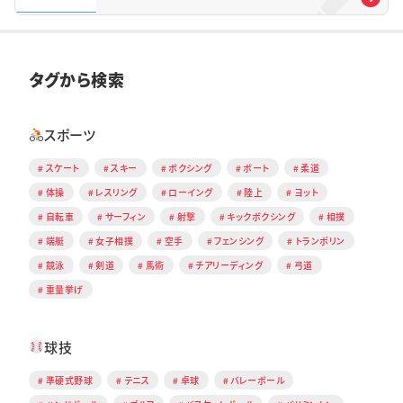
タグから検索
スポーツ
スケート
スキー
ボクシング
ボート
柔道
体操
レスリング
ローイング
陸上
ヨット
自転車
サーフィン
射撃
キックボクシング
相撲
端艇
女子相撲
空手
フェンシング
トランポリン
競泳
剣道
馬術
チアリーディング
弓道
重量挙げ
球技
準硬式野球
テニス
卓球
バレーボール