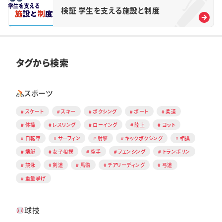
検証 学生を支える施設と制度
タグから検索
スポーツ
スケート
スキー
ボクシング
ボート
柔道
体操
レスリング
ローイング
陸上
ヨット
自転車
サーフィン
射撃
キックボクシング
相撲
端艇
女子相撲
空手
フェンシング
トランポリン
競泳
剣道
馬術
チアリーディング
弓道
重量挙げ
球技