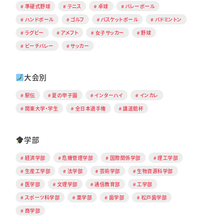
準硬式野球
テニス
卓球
バレーボール
ハンドボール
ゴルフ
バスケットボール
バドミントン
ラグビー
アメフト
女子サッカー
野球
ビーチバレー
サッカー
大会別
駅伝
夏の甲子園
インターハイ
インカレ
関東大学・学生
全日本選手権
講道館杯
学部
経済学部
危機管理学部
国際関係学部
理工学部
生産工学部
法学部
芸術学部
生物資源科学部
医学部
文理学部
通信教育部
工学部
スポーツ科学部
薬学部
歯学部
松戸歯学部
商学部