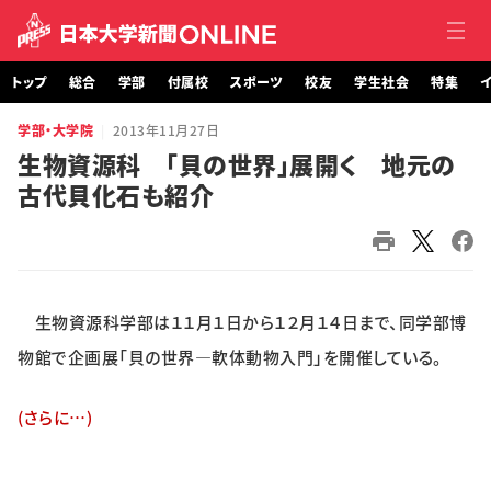
トップ
総合
学部
付属校
スポーツ
校友
学生社会
特集
イ
学部・大学院
2013年11月27日
トップ
生物資源科 「貝の世界」展開く 地元の
古代貝化石も紹介
総合
学部・大学院
付属校
生物資源科学部は１１月１日から１２月１４日まで、同学部博
スポーツ
物館で企画展「貝の世界―軟体動物入門」を開催している。
校友
(さらに…)
学生社会