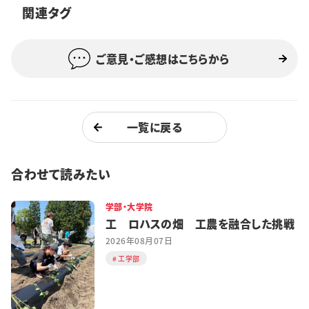
関連タグ
特集・企画
イベント
ご意見・ご感想はこちらから
購読
日大文芸賞
一覧に戻る
学生記者募集
お問い合わせ
合わせて読みたい
学部・大学院
工 ロハスの畑 工農を融合した挑戦
2026年08月07日
工学部