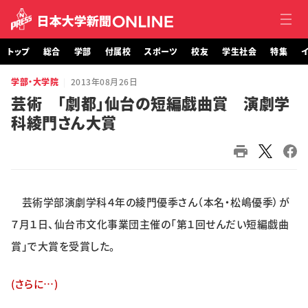
トップ
総合
学部
付属校
スポーツ
校友
学生社会
特集
イ
学部・大学院
2013年08月26日
トップ
芸術 「劇都」仙台の短編戯曲賞 演劇学
科綾門さん大賞
総合
学部・大学院
付属校
芸術学部演劇学科４年の綾門優季さん（本名・松嶋優季）が
スポーツ
７月１日、仙台市文化事業団主催の「第１回せんだい短編戯曲
賞」で大賞を受賞した。
校友
(さらに…)
学生社会