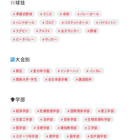
球技
準硬式野球
テニス
卓球
バレーボール
ハンドボール
ゴルフ
バスケットボール
バドミントン
ラグビー
アメフト
女子サッカー
野球
ビーチバレー
サッカー
大会別
駅伝
夏の甲子園
インターハイ
インカレ
関東大学・学生
全日本選手権
講道館杯
学部
経済学部
危機管理学部
国際関係学部
理工学部
生産工学部
法学部
芸術学部
生物資源科学部
医学部
文理学部
通信教育部
工学部
スポーツ科学部
薬学部
歯学部
松戸歯学部