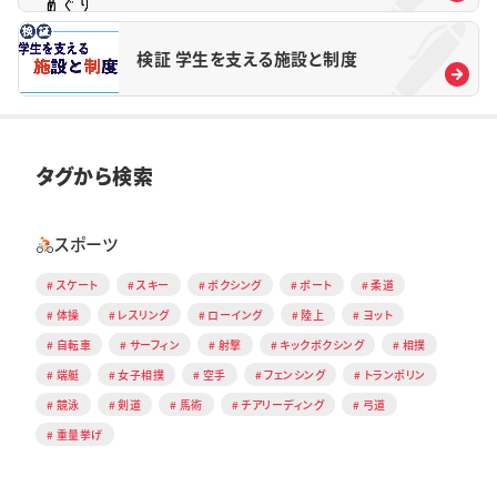
検証 学生を支える施設と制度
タグから検索
スポーツ
スケート
スキー
ボクシング
ボート
柔道
体操
レスリング
ローイング
陸上
ヨット
自転車
サーフィン
射撃
キックボクシング
相撲
端艇
女子相撲
空手
フェンシング
トランポリン
競泳
剣道
馬術
チアリーディング
弓道
重量挙げ