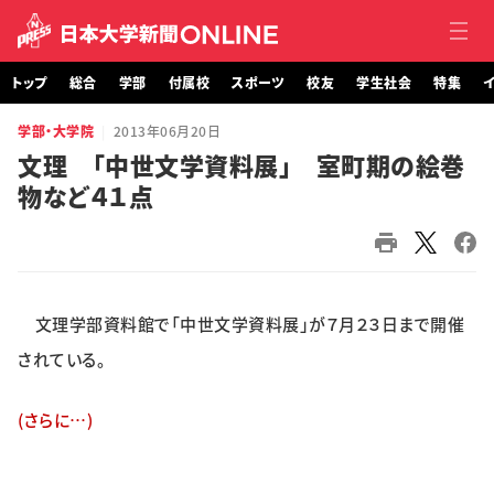
トップ
総合
学部
付属校
スポーツ
校友
学生社会
特集
イ
学部・大学院
2013年06月20日
トップ
文理 「中世文学資料展」 室町期の絵巻
物など４１点
総合
学部・大学院
付属校
文理学部資料館で「中世文学資料展」が７月２３日まで開催
スポーツ
されている。
校友
(さらに…)
学生社会