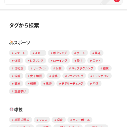
タグから検索
スポーツ
スケート
スキー
ボクシング
ボート
柔道
体操
レスリング
ローイング
陸上
ヨット
自転車
サーフィン
射撃
キックボクシング
相撲
端艇
女子相撲
空手
フェンシング
トランポリン
競泳
剣道
馬術
チアリーディング
弓道
重量挙げ
球技
準硬式野球
テニス
卓球
バレーボール