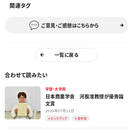
関連タグ
特集・企画
イベント
ご意見・ご感想はこちらから
購読
日大文芸賞
一覧に戻る
学生記者募集
お問い合わせ
合わせて読みたい
学部・大学院
日本商業学会 河股准教授が優秀論
文賞
2026年07月21日
ピックアップ
商学部