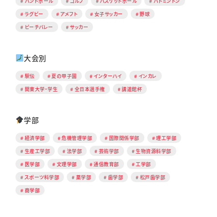
ハンドボール
ゴルフ
バスケットボール
バドミントン
ラグビー
アメフト
女子サッカー
野球
ビーチバレー
サッカー
大会別
駅伝
夏の甲子園
インターハイ
インカレ
関東大学・学生
全日本選手権
講道館杯
学部
経済学部
危機管理学部
国際関係学部
理工学部
生産工学部
法学部
芸術学部
生物資源科学部
医学部
文理学部
通信教育部
工学部
スポーツ科学部
薬学部
歯学部
松戸歯学部
商学部