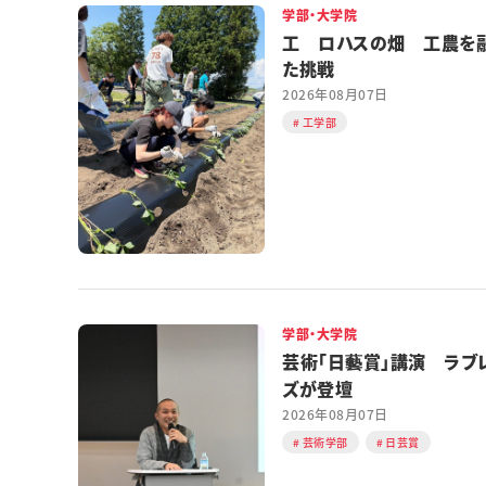
学部・大学院
工 ロハスの畑 工農を
た挑戦
2026年08月07日
工学部
学部・大学院
芸術「日藝賞」講演 ラブ
ズが登壇
2026年08月07日
芸術学部
日芸賞