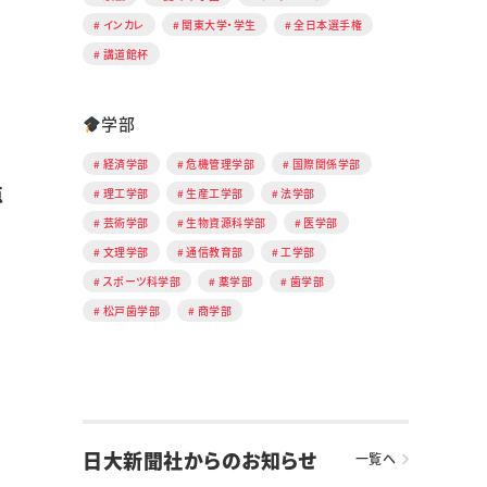
インカレ
関東大学・学生
全日本選手権
講道館杯
学部
経済学部
危機管理学部
国際関係学部
点
理工学部
生産工学部
法学部
芸術学部
生物資源科学部
医学部
文理学部
通信教育部
工学部
スポーツ科学部
薬学部
歯学部
松戸歯学部
商学部
日大新聞社からのお知らせ
一覧へ