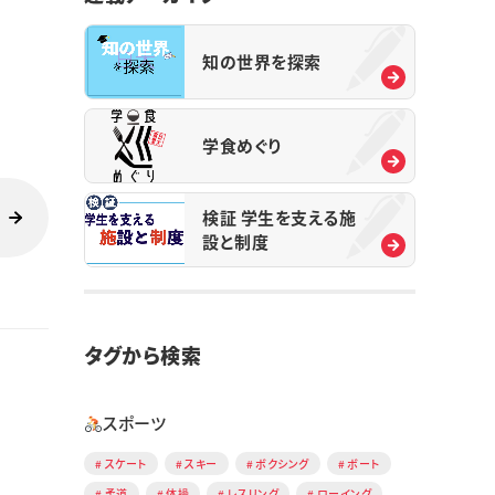
知の世界を探索
学食めぐり
検証 学生を支える施
設と制度
タグから検索
スポーツ
スケート
スキー
ボクシング
ボート
柔道
体操
レスリング
ローイング