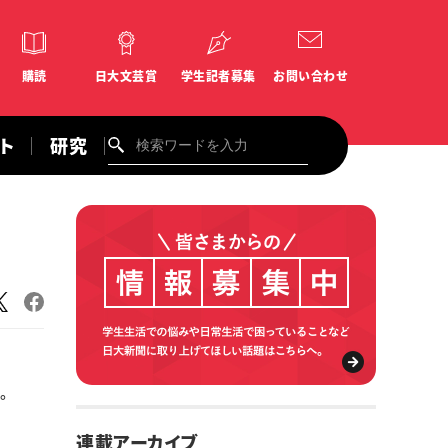
購読
日大文芸賞
学生記者募集
お問い合わせ
ント
研究
。
連載アーカイブ