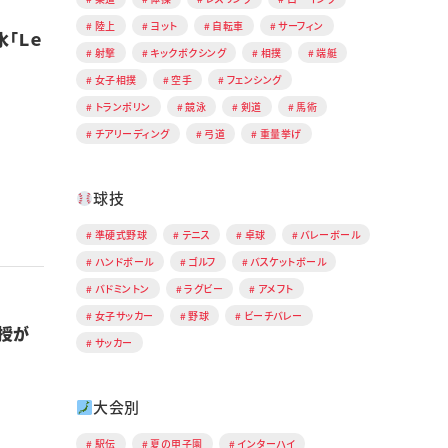
陸上
ヨット
自転車
サーフィン
「Ｌｅ
射撃
キックボクシング
相撲
端艇
女子相撲
空手
フェンシング
トランポリン
競泳
剣道
馬術
チアリーディング
弓道
重量挙げ
球技
準硬式野球
テニス
卓球
バレーボール
ハンドボール
ゴルフ
バスケットボール
バドミントン
ラグビー
アメフト
女子サッカー
野球
ビーチバレー
授が
サッカー
大会別
駅伝
夏の甲子園
インターハイ