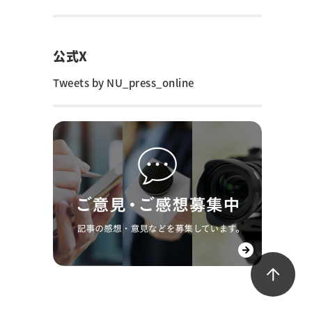
公式X
Tweets by NU_press_online