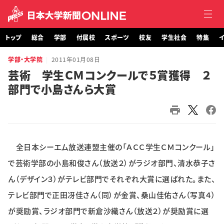
トップ
総合
学部
付属校
スポーツ
校友
学生社会
特集
イ
学部・大学院
2011年01月08日
トップ
芸術 学生ＣＭコンクールで５賞獲得 ２
部門で小島さんら大賞
総合
学部・大学院
付属校
全日本シーエム放送連盟主催の「ＡＣＣ学生ＣＭコンクール」
スポーツ
で芸術学部の小島和俊さん（放送２）がラジオ部門、清水恭子さ
ん（デザイン３）がテレビ部門でそれぞれ大賞に選ばれた。また、
校友
テレビ部門で正田冴佳さん（同）が金賞、桑山佳佑さん（写真４）
が奨励賞、ラジオ部門で新倉沙織さん（放送２）が奨励賞に選
学生社会