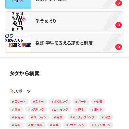
学食めぐり
検証 学生を支える施設と制度
タグから検索
スポーツ
スケート
スキー
ボクシング
ボート
柔道
体操
レスリング
ローイング
陸上
ヨット
自転車
サーフィン
射撃
キックボクシング
相撲
端艇
女子相撲
空手
フェンシング
トランポリン