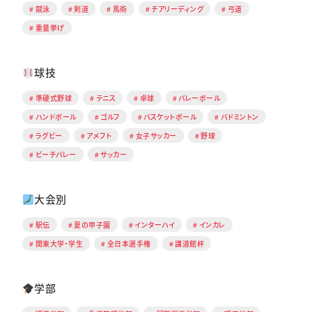
競泳
剣道
馬術
チアリーディング
弓道
重量挙げ
球技
準硬式野球
テニス
卓球
バレーボール
ハンドボール
ゴルフ
バスケットボール
バドミントン
ラグビー
アメフト
女子サッカー
野球
ビーチバレー
サッカー
大会別
駅伝
夏の甲子園
インターハイ
インカレ
関東大学・学生
全日本選手権
講道館杯
学部