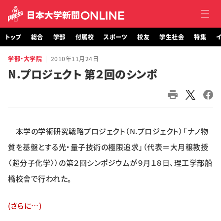
トップ
総合
学部
付属校
スポーツ
校友
学生社会
特集
イ
学部・大学院
2010年11月24日
トップ
N.プロジェクト 第２回のシンポ
総合
学部・大学院
本学の学術研究戦略プロジェクト（N.プロジェクト）「ナノ物
付属校
質を基盤とする光・量子技術の極限追求」（代表＝大月穣教授
スポーツ
〈超分子化学〉）の第２回シンポジウムが９月１８日、理工学部船
橋校舎で行われた。
校友
(さらに…)
学生社会