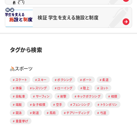
検証 学生を支える施設と制度
タグから検索
スポーツ
スケート
スキー
ボクシング
ボート
柔道
体操
レスリング
ローイング
陸上
ヨット
自転車
サーフィン
射撃
キックボクシング
相撲
端艇
女子相撲
空手
フェンシング
トランポリン
競泳
剣道
馬術
チアリーディング
弓道
重量挙げ