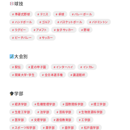
球技
準硬式野球
テニス
卓球
バレーボール
ハンドボール
ゴルフ
バスケットボール
バドミントン
ラグビー
アメフト
女子サッカー
野球
ビーチバレー
サッカー
大会別
駅伝
夏の甲子園
インターハイ
インカレ
関東大学・学生
全日本選手権
講道館杯
学部
経済学部
危機管理学部
国際関係学部
理工学部
生産工学部
法学部
芸術学部
生物資源科学部
医学部
文理学部
通信教育部
工学部
スポーツ科学部
薬学部
歯学部
松戸歯学部