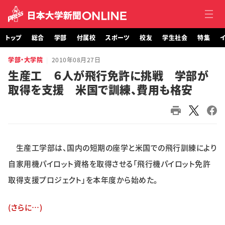
トップ
総合
学部
付属校
スポーツ
校友
学生社会
特集
イ
学部・大学院
2010年08月27日
トップ
生産工 ６人が飛行免許に挑戦 学部が
取得を支援 米国で訓練、費用も格安
総合
学部・大学院
付属校
生産工学部は、国内の短期の座学と米国での飛行訓練により
スポーツ
自家用機パイロット資格を取得させる「飛行機パイロット免許
取得支援プロジェクト」を本年度から始めた。
校友
(さらに…)
学生社会