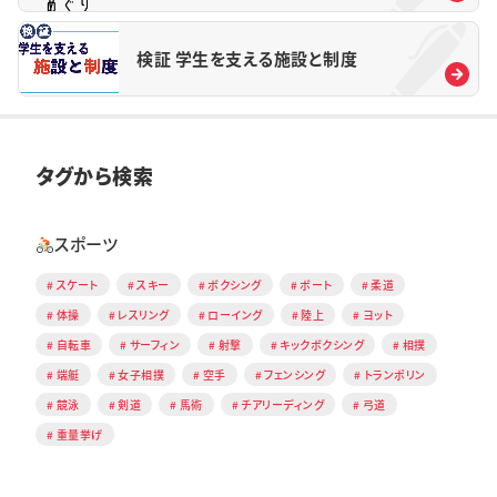
検証 学生を支える施設と制度
タグから検索
スポーツ
スケート
スキー
ボクシング
ボート
柔道
体操
レスリング
ローイング
陸上
ヨット
自転車
サーフィン
射撃
キックボクシング
相撲
端艇
女子相撲
空手
フェンシング
トランポリン
競泳
剣道
馬術
チアリーディング
弓道
重量挙げ