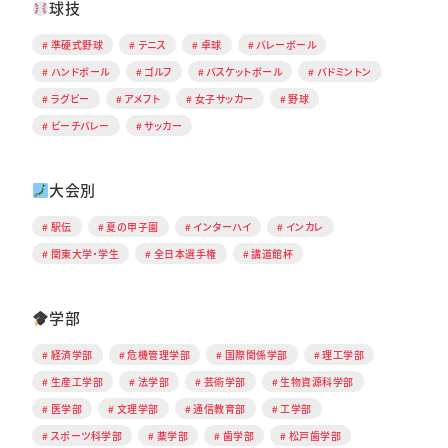
球技
準硬式野球
テニス
卓球
バレーボール
ハンドボール
ゴルフ
バスケットボール
バドミントン
ラグビー
アメフト
女子サッカー
野球
ビーチバレー
サッカー
大会別
駅伝
夏の甲子園
インターハイ
インカレ
関東大学・学生
全日本選手権
講道館杯
学部
経済学部
危機管理学部
国際関係学部
理工学部
生産工学部
法学部
芸術学部
生物資源科学部
医学部
文理学部
通信教育部
工学部
スポーツ科学部
薬学部
歯学部
松戸歯学部