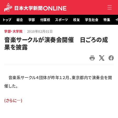
トップ
総合
学部
付属校
スポーツ
校友
学生社会
特集
イ
学部・大学院
2010年02月01日
トップ
音楽サークルが演奏会開催 日ごろの成
果を披露
総合
学部・大学院
付属校
音楽系サークル４団体が昨年１２月、東京都内で演奏会を開
スポーツ
催した。
校友
(さらに…)
学生社会