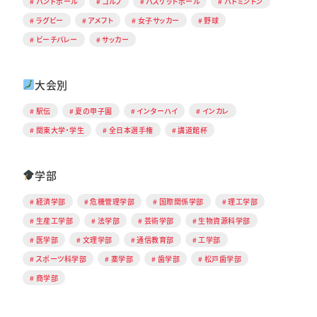
ハンドボール
ゴルフ
バスケットボール
バドミントン
ラグビー
アメフト
女子サッカー
野球
ビーチバレー
サッカー
大会別
駅伝
夏の甲子園
インターハイ
インカレ
関東大学・学生
全日本選手権
講道館杯
学部
経済学部
危機管理学部
国際関係学部
理工学部
生産工学部
法学部
芸術学部
生物資源科学部
医学部
文理学部
通信教育部
工学部
スポーツ科学部
薬学部
歯学部
松戸歯学部
商学部