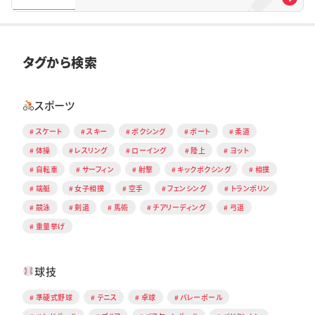
タグから検索
スポーツ
スケート
スキー
ボクシング
ボート
柔道
体操
レスリング
ローイング
陸上
ヨット
自転車
サーフィン
射撃
キックボクシング
相撲
端艇
女子相撲
空手
フェンシング
トランポリン
競泳
剣道
馬術
チアリーディング
弓道
重量挙げ
球技
準硬式野球
テニス
卓球
バレーボール