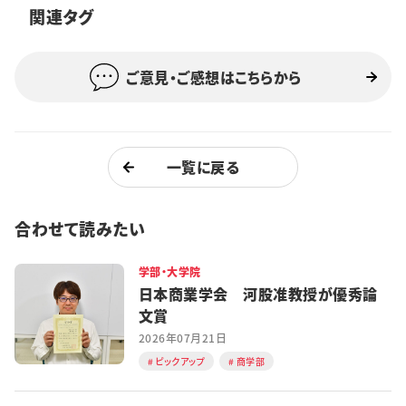
関連タグ
特集・企画
イベント
ご意見・ご感想はこちらから
購読
日大文芸賞
一覧に戻る
学生記者募集
お問い合わせ
合わせて読みたい
学部・大学院
日本商業学会 河股准教授が優秀論
文賞
2026年07月21日
ピックアップ
商学部