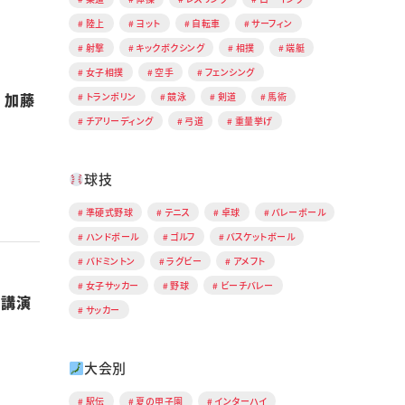
陸上
ヨット
自転車
サーフィン
射撃
キックボクシング
相撲
端艇
女子相撲
空手
フェンシング
 加藤
トランポリン
競泳
剣道
馬術
チアリーディング
弓道
重量挙げ
球技
準硬式野球
テニス
卓球
バレーボール
ハンドボール
ゴルフ
バスケットボール
バドミントン
ラグビー
アメフト
女子サッカー
野球
ビーチバレー
別講演
サッカー
大会別
駅伝
夏の甲子園
インターハイ