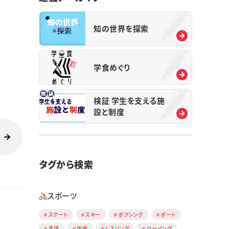
知の世界を探索
学食めぐり
検証 学生を支える施
設と制度
タグから検索
スポーツ
スケート
スキー
ボクシング
ボート
柔道
体操
レスリング
ローイング