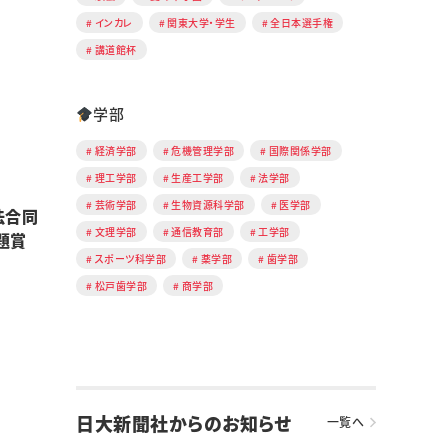
インカレ
関東大学・学生
全日本選手権
講道館杯
学部
経済学部
危機管理学部
国際関係学部
理工学部
生産工学部
法学部
芸術学部
生物資源科学部
医学部
法合同
文理学部
通信教育部
工学部
題賞
スポーツ科学部
薬学部
歯学部
松戸歯学部
商学部
日大新聞社からのお知らせ
一覧へ