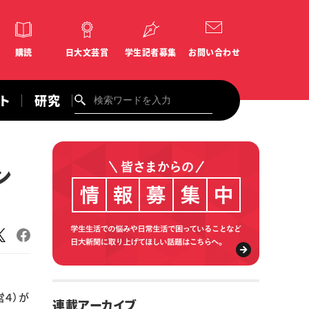
購読
日大文芸賞
学生記者募集
お問い合わせ
ント
研究
ン
４）が
連載アーカイブ