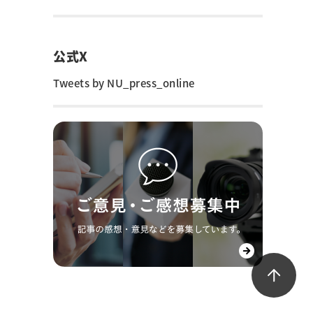
公式X
Tweets by NU_press_online