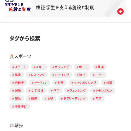
検証 学生を支える施設と制度
タグから検索
スポーツ
スケート
スキー
ボクシング
ボート
柔道
体操
レスリング
ローイング
陸上
ヨット
自転車
サーフィン
射撃
キックボクシング
相撲
端艇
女子相撲
空手
フェンシング
トランポリン
競泳
剣道
馬術
チアリーディング
弓道
重量挙げ
球技