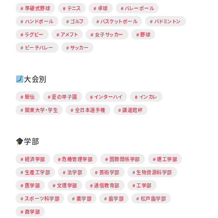
準硬式野球
テニス
卓球
バレーボール
ハンドボール
ゴルフ
バスケットボール
バドミントン
ラグビー
アメフト
女子サッカー
野球
ビーチバレー
サッカー
大会別
駅伝
夏の甲子園
インターハイ
インカレ
関東大学・学生
全日本選手権
講道館杯
学部
経済学部
危機管理学部
国際関係学部
理工学部
生産工学部
法学部
芸術学部
生物資源科学部
医学部
文理学部
通信教育部
工学部
スポーツ科学部
薬学部
歯学部
松戸歯学部
商学部