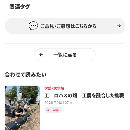
関連タグ
特集・企画
イベント
ご意見・ご感想はこちらから
購読
日大文芸賞
一覧に戻る
学生記者募集
お問い合わせ
合わせて読みたい
学部・大学院
工 ロハスの畑 工農を融合した挑戦
2026年08月07日
工学部