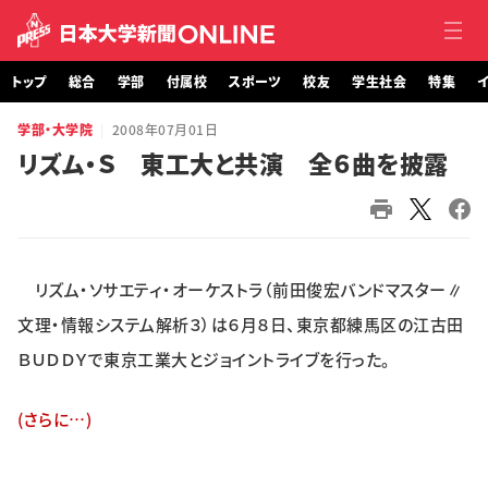
トップ
総合
学部
付属校
スポーツ
校友
学生社会
特集
イ
学部・大学院
2008年07月01日
トップ
リズム・Ｓ 東工大と共演 全６曲を披露
総合
学部・大学院
リズム・ソサエティ・オーケストラ（前田俊宏バンドマスター∥
付属校
文理・情報システム解析３）は６月８日、東京都練馬区の江古田
スポーツ
ＢＵＤＤＹで東京工業大とジョイントライブを行った。
校友
(さらに…)
学生社会