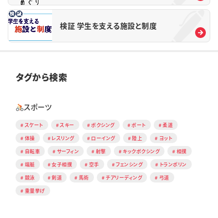
検証 学生を支える施設と制度
タグから検索
スポーツ
スケート
スキー
ボクシング
ボート
柔道
体操
レスリング
ローイング
陸上
ヨット
自転車
サーフィン
射撃
キックボクシング
相撲
端艇
女子相撲
空手
フェンシング
トランポリン
競泳
剣道
馬術
チアリーディング
弓道
重量挙げ