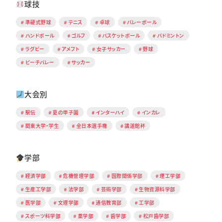
球技
準硬式野球
テニス
卓球
バレーボール
ハンドボール
ゴルフ
バスケットボール
バドミントン
ラグビー
アメフト
女子サッカー
野球
ビーチバレー
サッカー
大会別
駅伝
夏の甲子園
インターハイ
インカレ
関東大学・学生
全日本選手権
講道館杯
学部
経済学部
危機管理学部
国際関係学部
理工学部
生産工学部
法学部
芸術学部
生物資源科学部
医学部
文理学部
通信教育部
工学部
スポーツ科学部
薬学部
歯学部
松戸歯学部