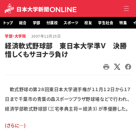
トップ
総合
学部
付属校
スポーツ
校友
学生社会
特集
イ
学部・大学院
2007年12月25日
トップ
経済軟式野球部 東日本大学準Ｖ 決勝
惜しくもサヨナラ負け
総合
学部・大学院
付属校
軟式野球の第２８回東日本大学選手権が１１月１２日から１７
スポーツ
日まで千葉市の青葉の森スポーツプラザ野球場などで行われ、
経済学部軟式野球部（三宅孝典主将＝経済３）が準優勝した。
校友
(さらに…)
学生社会