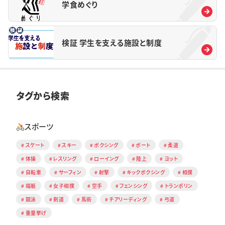
学食めぐり
検証 学生を支える施設と制度
タグから検索
スポーツ
スケート
スキー
ボクシング
ボート
柔道
体操
レスリング
ローイング
陸上
ヨット
自転車
サーフィン
射撃
キックボクシング
相撲
端艇
女子相撲
空手
フェンシング
トランポリン
競泳
剣道
馬術
チアリーディング
弓道
重量挙げ