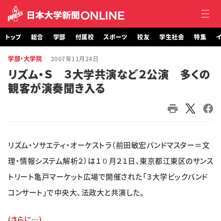
トップ
総合
学部
付属校
スポーツ
校友
学生社会
特集
イ
学部・大学院
2007年11月24日
トップ
リズム・Ｓ ３大学共演など２公演 多くの
観客が演奏聞き入る
総合
学部・大学院
付属校
リズム・ソサエティ・オーケストラ（前田敏宏バンドマスター＝文
スポーツ
理・情報システム解析２）は１０月２１日、東京都江東区のサンス
トリート亀戸マーケット広場で開催された「３大学ビックバンド
校友
コンサート」で中央大、法政大と共演した。
学生社会
(さらに…)