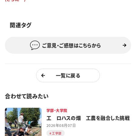
特集・企画
イベント
関連タグ
ご意見・ご感想はこちらから
購読
日大文芸賞
学生記者募集
お問い合わせ
一覧に戻る
合わせて読みたい
学部・大学院
工 ロハスの畑 工農を融合した挑戦
2026年08月07日
工学部