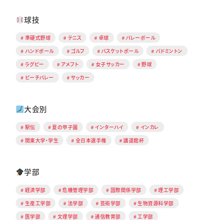
球技
準硬式野球
テニス
卓球
バレーボール
ハンドボール
ゴルフ
バスケットボール
バドミントン
ラグビー
アメフト
女子サッカー
野球
ビーチバレー
サッカー
大会別
駅伝
夏の甲子園
インターハイ
インカレ
関東大学・学生
全日本選手権
講道館杯
学部
経済学部
危機管理学部
国際関係学部
理工学部
生産工学部
法学部
芸術学部
生物資源科学部
医学部
文理学部
通信教育部
工学部