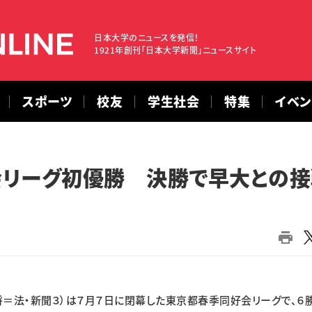
日本大学のニュースを発信！
1921年創刊「日本大学新聞」ニュースサイト
スポーツ
校友
学生社会
特集
イベ
会リーグ初優勝 決勝で早大との接
＝法・新聞３）は７月７日に閉幕した東京都春季同好会リーグで、６