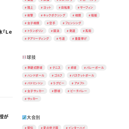
陸上
ヨット
自転車
サーフィン
射撃
キックボクシング
相撲
端艇
女子相撲
空手
フェンシング
「Ｌｅ
トランポリン
競泳
剣道
馬術
チアリーディング
弓道
重量挙げ
球技
準硬式野球
テニス
卓球
バレーボール
ハンドボール
ゴルフ
バスケットボール
バドミントン
ラグビー
アメフト
女子サッカー
野球
ビーチバレー
サッカー
授が
大会別
駅伝
夏の甲子園
インターハイ