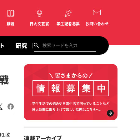
購読
日大文芸賞
学生記者募集
お問い合わせ
ント
研究
戦
勝１敗
連載アーカイブ