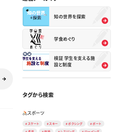
知の世界を探索
学食めぐり
検証 学生を支える施
設と制度
タグから検索
スポーツ
スケート
スキー
ボクシング
ボート
柔道
体操
レスリング
ローイング