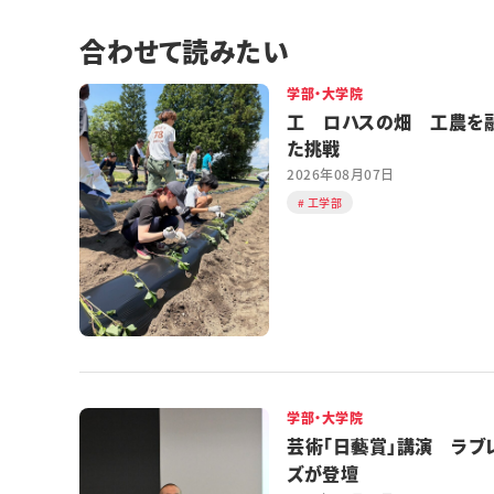
合わせて読みたい
学部・大学院
工 ロハスの畑 工農を
た挑戦
2026年08月07日
工学部
学部・大学院
芸術「日藝賞」講演 ラブ
ズが登壇