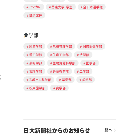
インカレ
関東大学・学生
全日本選手権
講道館杯
学部
経済学部
危機管理学部
国際関係学部
理工学部
生産工学部
法学部
芸術学部
生物資源科学部
医学部
文理学部
通信教育部
工学部
点
スポーツ科学部
薬学部
歯学部
松戸歯学部
商学部
日大新聞社からのお知らせ
一覧へ