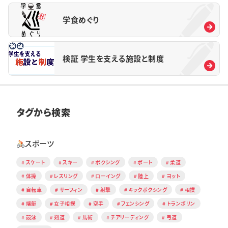
学食めぐり
検証 学生を支える施設と制度
タグから検索
スポーツ
スケート
スキー
ボクシング
ボート
柔道
体操
レスリング
ローイング
陸上
ヨット
自転車
サーフィン
射撃
キックボクシング
相撲
端艇
女子相撲
空手
フェンシング
トランポリン
競泳
剣道
馬術
チアリーディング
弓道