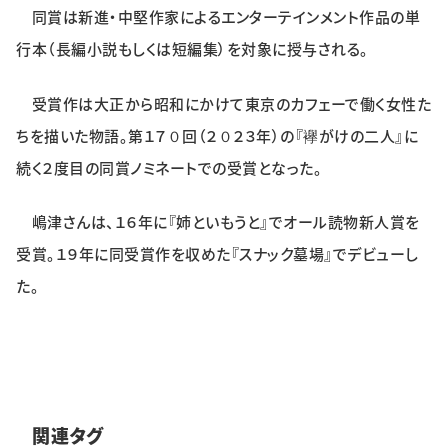
同賞は新進・中堅作家によるエンターテインメント作品の単
特集・企画
行本（長編小説もしくは短編集）を対象に授与される。
イベント
受賞作は大正から昭和にかけて東京のカフェーで働く女性た
ちを描いた物語。第１７０回（２０２３年）の『襷がけの二人』に
購読
日大文芸賞
続く２度目の同賞ノミネートでの受賞となった。
学生記者募集
お問い合わせ
嶋津さんは、１６年に『姉といもうと』でオール読物新人賞を
受賞。１９年に同受賞作を収めた『スナック墓場』でデビューし
た。
関連タグ