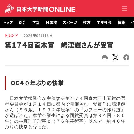
トップ
総合
学部
付属校
スポーツ
校友
学生社会
特集
イ
トレンド
2026年03月18日
トップ
第１７４回直木賞 嶋津輝さんが受賞
総合
学部・大学院
OG４０年ぶりの快挙
付属校
スポーツ
　日本文学振興会が主催する第１７４回直木三十五賞の選
考委員会が１月１４日に都内で開催され、受賞作に嶋津輝
さん（５６歳、１９９２年法卒）の『カフェーの帰り道』
校友
が選ばれた。本学卒業生による同賞受賞は第９４回（８６
年）の林真理子理事長（７６年芸術卒）以来で、約４０年
学生社会