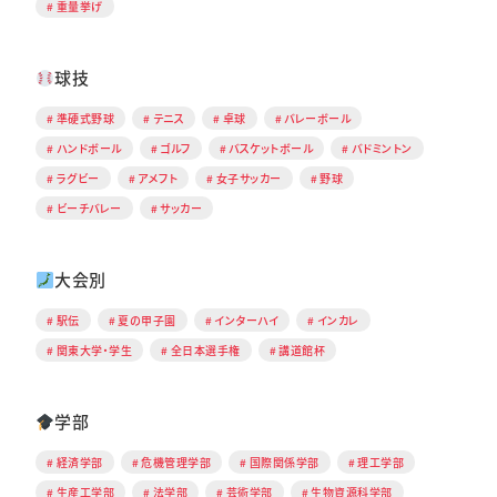
重量挙げ
球技
準硬式野球
テニス
卓球
バレーボール
ハンドボール
ゴルフ
バスケットボール
バドミントン
ラグビー
アメフト
女子サッカー
野球
ビーチバレー
サッカー
大会別
駅伝
夏の甲子園
インターハイ
インカレ
関東大学・学生
全日本選手権
講道館杯
学部
経済学部
危機管理学部
国際関係学部
理工学部
生産工学部
法学部
芸術学部
生物資源科学部