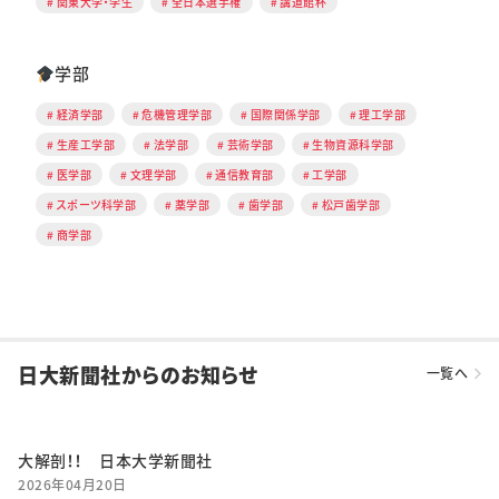
関東大学・学生
全日本選手権
講道館杯
学部
経済学部
危機管理学部
国際関係学部
理工学部
生産工学部
法学部
芸術学部
生物資源科学部
医学部
文理学部
通信教育部
工学部
スポーツ科学部
薬学部
歯学部
松戸歯学部
商学部
日大新聞社からのお知らせ
一覧へ
大解剖！！ 日本大学新聞社
2026年04月20日