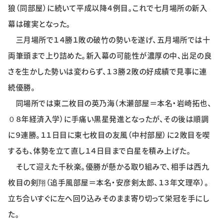
狼（同部屋）に続いて平成以降４例目。これで七月場所の新入
特集・企画
幕は確実となった。
イベント
三月場所で１４勝１敗の破竹の勢いを遂げ、五月場所では十
両筆頭まで上り詰めた。新入幕の可能性が濃厚の中、出足の良
さを生かした勢いは変わらず、１３勝２敗の好成績で見事に連
購読
日大文芸賞
続優勝。
学生記者募集
お問い合わせ
同場所では東二枚目の英乃海（木瀬部屋＝本名・岩崎拓也、
０８年経済入学）に手痛い黒星発進となったが、その後は順調
に９連勝。１１日目に東七枚目の友風（中村部屋）に２敗目を喫
するも、体勢を立て直し１４日目まで白星を積み上げた。
そして迎えた千秋楽。優勝が懸かる取り組みで、相手は西九
枚目の剣翔（追手風部屋＝本名・安彦剣太郎、１３年文理卒）。
立ち合いすぐに左へ回り込みそのまま寄り切って栄冠を手にし
た。