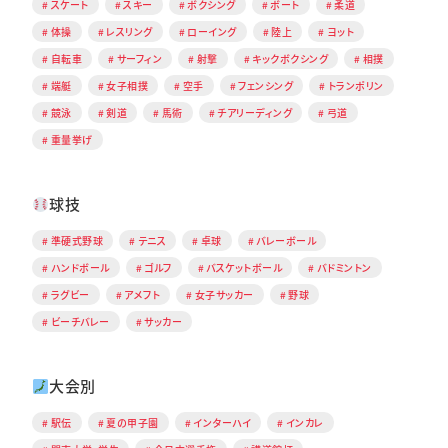
スケート
スキー
ボクシング
ボート
柔道
体操
レスリング
ローイング
陸上
ヨット
自転車
サーフィン
射撃
キックボクシング
相撲
端艇
女子相撲
空手
フェンシング
トランポリン
競泳
剣道
馬術
チアリーディング
弓道
重量挙げ
球技
準硬式野球
テニス
卓球
バレーボール
ハンドボール
ゴルフ
バスケットボール
バドミントン
ラグビー
アメフト
女子サッカー
野球
ビーチバレー
サッカー
大会別
駅伝
夏の甲子園
インターハイ
インカレ