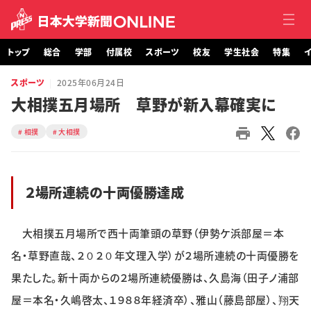
トップ
総合
学部
付属校
スポーツ
校友
学生社会
特集
イ
スポーツ
2025年06月24日
トップ
大相撲五月場所 草野が新入幕確実に
総合
相撲
大相撲
学部・大学院
２場所連続の十両優勝達成
付属校
スポーツ
大相撲五月場所で西十両筆頭の草野（伊勢ケ浜部屋＝本
名・草野直哉、２０２０年文理入学）が２場所連続の十両優勝を
校友
果たした。新十両からの２場所連続優勝は、久島海（田子ノ浦部
学生社会
屋＝本名・久嶋啓太、１９８８年経済卒）、雅山（藤島部屋）、翔天