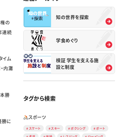
知の世界を探索
手権の
年連続
学食めぐり
タイム
検証 学生を支える施
設と制度
川・内灘
岡本勝
タグから検索
スポーツ
優勝に
スケート
スキー
ボクシング
ボート
柔道
体操
レスリング
ローイング