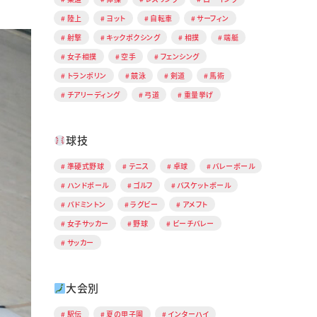
陸上
ヨット
自転車
サーフィン
射撃
キックボクシング
相撲
端艇
女子相撲
空手
フェンシング
トランポリン
競泳
剣道
馬術
チアリーディング
弓道
重量挙げ
球技
準硬式野球
テニス
卓球
バレーボール
ハンドボール
ゴルフ
バスケットボール
バドミントン
ラグビー
アメフト
女子サッカー
野球
ビーチバレー
サッカー
大会別
駅伝
夏の甲子園
インターハイ