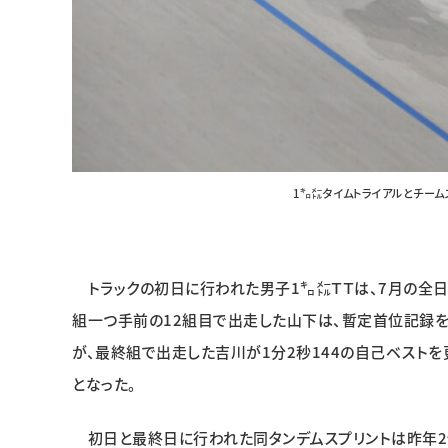
1㌔㍍タイムトライアルとチー
トラックの初日に行われた男子1㌔㍍ＴＴは、7月の全
組一つ手前の12組目で出走した山下は、暫定首位記録を1
が、最終組で出走した吉川が1分2秒144の自己ベスト
となった。
初日と最終日に行われた同タンデムスプリントは昨年2