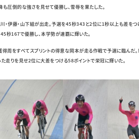
以降も圧倒的な強さを見せて優勝し、雪辱を果たした。
・伊藤・山下組が出走。予選を45秒343と2位に1秒以上も差をつ
45秒167で優勝し、本学勢が連覇に輝いた。
獲得周をすべてスプリントの得意な岡本が走る作戦で予選に臨んだ。
った走りを見せ2位に大差をつける58ポイントで栄冠に輝いた。