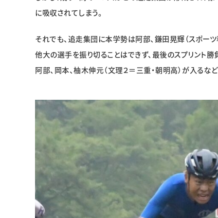
に吸収されてしまう。
それでも、追走集団に本学勢は阿部、鎌田晃輝（スポーツ
他大の選手を振り切ることはできず、最後のスプリント勝
阿部、岡本、柚木伸元（文理２＝三重・朝明高）が入るな