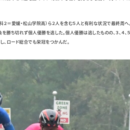
科２＝愛媛・松山学院高）ら２人を含む５人と有利な状況で最終周へ
負を勝ち切れず個人優勝を逃した。個人優勝は逃したものの、３、４、
どし、ロード総合でも栄冠をつかんだ。