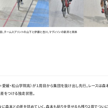
町田、チームスプリントの山下と伊藤と吉川、マディソンの新井と岡本
＝愛媛・松山学院高）が１周目から集団を抜け出し先行。レースは森
分差をつける独走状態。
々に森本との差を詰めていく。森本も粘りを見せるも残り２周でつい