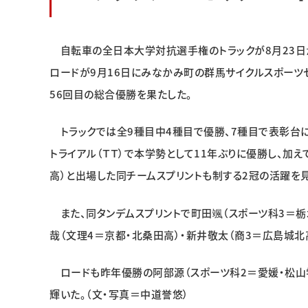
自転車の全日本大学対抗選手権のトラックが8月23日か
ロードが9月16日にみなかみ町の群馬サイクルスポーツセ
56回目の総合優勝を果たした。
トラックでは全9種目中4種目で優勝、7種目で表彰台に
トライアル（ＴＴ）で本学勢として11年ぶりに優勝し、加
高）と出場した同チームスプリントも制する2冠の活躍を
また、同タンデムスプリントで町田颯（スポーツ科3＝栃
哉（文理4＝京都・北桑田高）・新井敬太（商3＝広島城
ロードも昨年優勝の阿部源（スポーツ科2＝愛媛・松山学
輝いた。（文・写真＝中道誉悠）