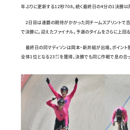
年ぶりに更新する12秒708。続く最終日の4分の1決勝
2日目は連覇の期待がかかった同チームスプリントで吉川
で決勝に。迎えたファイナル。予選のタイムをさらに上回る
最終日の同マディソンは岡本・新井組が出場。ポイント
全体1位となる23㌽を獲得。決勝でも同じ作戦で息の合