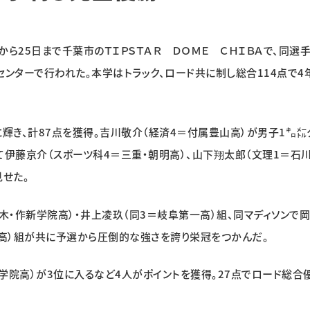
ら25日まで千葉市のＴＩＰＳＴＡＲ ＤＯＭＥ ＣＨＩＢＡで、同選
ンターで行われた。本学はトラック、ロード共に制し総合114点で4
輝き、計87点を獲得。吉川敬介（経済4＝付属豊山高）が男子1㌔㍍
えて伊藤京介（スポーツ科4＝三重・朝明高）、山下翔太郎（文理1＝石
見せた。
木・作新学院高）・井上凌玖（同3＝岐阜第一高）組、同マディソンで
北高）組が共に予選から圧倒的な強さを誇り栄冠をつかんだ。
院高）が3位に入るなど4人がポイントを獲得。27点でロード総合