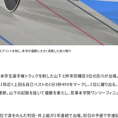
ムスプリントを制し、本学の優勝に大きく貢献した吉川敬介
日本学生選手権トラックを制した山下と昨年同種目3位の吉川が出場
秒近く上回る自己ベストの1分3秒499をマークし、1位に躍り出る。
を更新。山下の記録を抜いて優勝を果たし、見事本学勢ワンツーフィニ
位で涙をのんだ町田・井上組が2年連続で出場。初日の予選で学連記