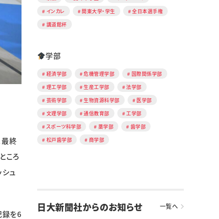
インカレ
関東大学・学生
全日本選手権
講道館杯
学部
経済学部
危機管理学部
国際関係学部
理工学部
生産工学部
法学部
芸術学部
生物資源科学部
医学部
文理学部
通信教育部
工学部
スポーツ科学部
薬学部
歯学部
。最終
松戸歯学部
商学部
ところ
ッシュ
日大新聞社からのお知らせ
一覧へ
録を6