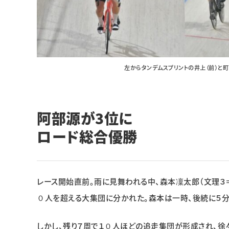
左からタンデムスプリントの井上（前）と
阿部源が3位に
ロード総合優勝
レース開始直前。雨に見舞われる中、森本凜太郎（文理３
０人を超える大集団に分かれた。森本は一時、後続に５
しかし、残り７周で１０人ほどの追走集団が形成され、徐