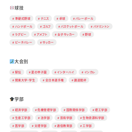
球技
準硬式野球
テニス
卓球
バレーボール
ハンドボール
ゴルフ
バスケットボール
バドミントン
ラグビー
アメフト
女子サッカー
野球
ビーチバレー
サッカー
大会別
駅伝
夏の甲子園
インターハイ
インカレ
関東大学・学生
全日本選手権
講道館杯
学部
経済学部
危機管理学部
国際関係学部
理工学部
生産工学部
法学部
芸術学部
生物資源科学部
医学部
文理学部
通信教育部
工学部