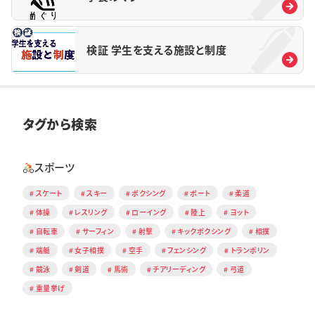
検証 学生を支える施設と制度
タグから検索
スポーツ
スケート
スキー
ボクシング
ボート
柔道
体操
レスリング
ローイング
陸上
ヨット
自転車
サーフィン
射撃
キックボクシング
相撲
端艇
女子相撲
空手
フェンシング
トランポリン
競泳
剣道
馬術
チアリーディング
弓道
重量挙げ