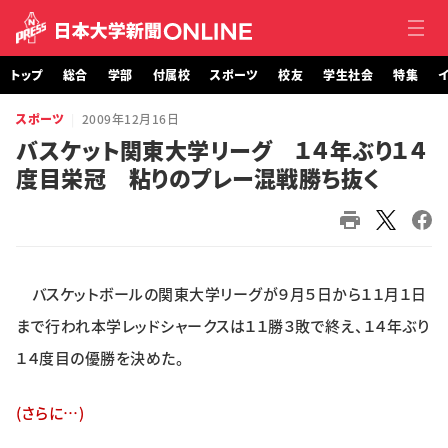
トップ
総合
学部
付属校
スポーツ
校友
学生社会
特集
イ
スポーツ
2009年12月16日
トップ
バスケット関東大学リーグ １４年ぶり１４
度目栄冠 粘りのプレー混戦勝ち抜く
総合
学部・大学院
付属校
バスケットボールの関東大学リーグが９月５日から１１月１日
スポーツ
まで行われ本学レッドシャークスは１１勝３敗で終え、１４年ぶり
１４度目の優勝を決めた。
校友
(さらに…)
学生社会