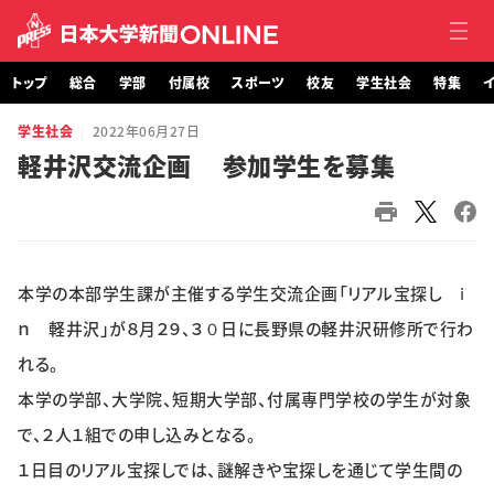
トップ
総合
学部
付属校
スポーツ
校友
学生社会
特集
イ
学生社会
2022年06月27日
トップ
軽井沢交流企画 参加学生を募集
総合
学部・大学院
本学の本部学生課が主催する学生交流企画「リアル宝探し ⅰ
付属校
ｎ 軽井沢」が８月２９、３０日に長野県の軽井沢研修所で行わ
スポーツ
れる。
本学の学部、大学院、短期大学部、付属専門学校の学生が対象
校友
で、２人１組での申し込みとなる。
学生社会
１日目のリアル宝探しでは、謎解きや宝探しを通じて学生間の