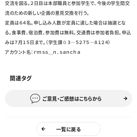
交流を図る。２日目は本部職員と参加学生で、今後の学生間交
特集・企画
流のための新しい企画の意見交換を行う。
イベント
定員は６４名。申し込み人数が定員に達した場合は抽選とな
る。食事費、宿泊費、参加費は無料。交通費は参加者負担。申込
みは７月１５日まで。（学生課０３―５２７５―８１２４）
購読
日大文芸賞
アカウント名：ｒｍｓｓ＿ｎ．ｓａｎｃｈａ
学生記者募集
お問い合わせ
関連タグ
ご意見・ご感想はこちらから
一覧に戻る