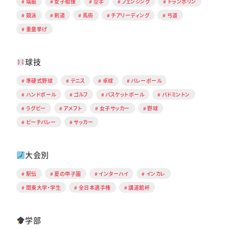
端艇
女子相撲
空手
フェンシング
トランポリン
競泳
剣道
馬術
チアリーディング
弓道
重量挙げ
球技
準硬式野球
テニス
卓球
バレーボール
ハンドボール
ゴルフ
バスケットボール
バドミントン
ラグビー
アメフト
女子サッカー
野球
ビーチバレー
サッカー
大会別
駅伝
夏の甲子園
インターハイ
インカレ
関東大学・学生
全日本選手権
講道館杯
学部