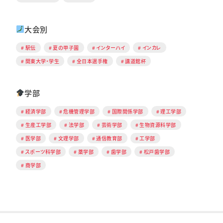
大会別
駅伝
夏の甲子園
インターハイ
インカレ
関東大学・学生
全日本選手権
講道館杯
学部
経済学部
危機管理学部
国際関係学部
理工学部
生産工学部
法学部
芸術学部
生物資源科学部
医学部
文理学部
通信教育部
工学部
スポーツ科学部
薬学部
歯学部
松戸歯学部
商学部