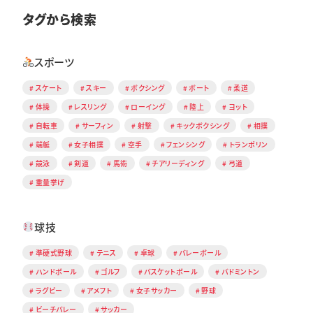
タグから検索
スポーツ
スケート
スキー
ボクシング
ボート
柔道
体操
レスリング
ローイング
陸上
ヨット
自転車
サーフィン
射撃
キックボクシング
相撲
端艇
女子相撲
空手
フェンシング
トランポリン
競泳
剣道
馬術
チアリーディング
弓道
重量挙げ
球技
準硬式野球
テニス
卓球
バレーボール
ハンドボール
ゴルフ
バスケットボール
バドミントン
ラグビー
アメフト
女子サッカー
野球
ビーチバレー
サッカー