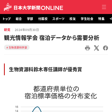
トップ
総合
学部
付属校
スポーツ
校友
学生社会
特集
イ
研究
2024年09月30日
トップ
観光情報学会 宿泊データから需要分析
総合
生物資源科学部
学部・大学院
生物資源科鈴木専任講師が優秀賞
付属校
スポーツ
校友
学生社会